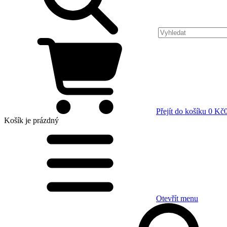
Přejít do košíku
0 Kč
Košík
je prázdný
Otevřít menu