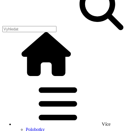
Více
Polobotky