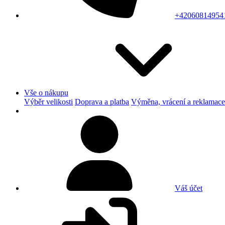
+42060814954
Vše o nákupu
Výběr velikosti
Doprava a platba
Výměna, vrácení a reklamace
Váš účet