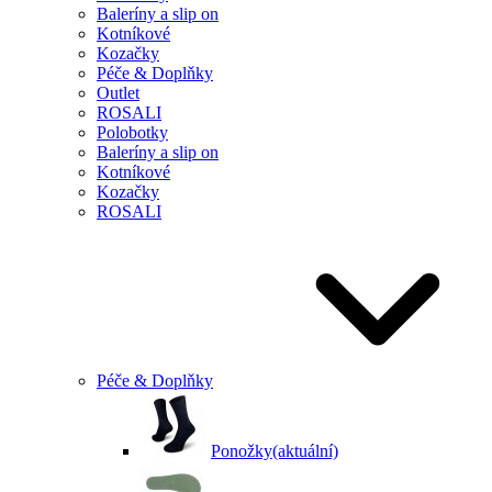
Baleríny a slip on
Kotníkové
Kozačky
Péče & Doplňky
Outlet
ROSALI
Polobotky
Baleríny a slip on
Kotníkové
Kozačky
ROSALI
Péče & Doplňky
Ponožky
(aktuální)