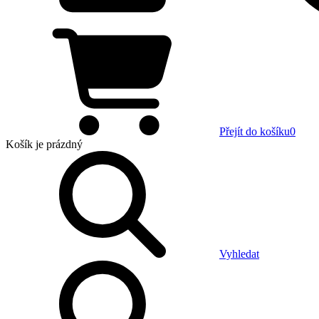
Přejít do košíku
0
Košík
je prázdný
Vyhledat