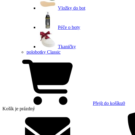
Vložky do bot
Péče o boty
Tkaničky
polobotky Classic
Přejít do košíku
0
Košík
je prázdný