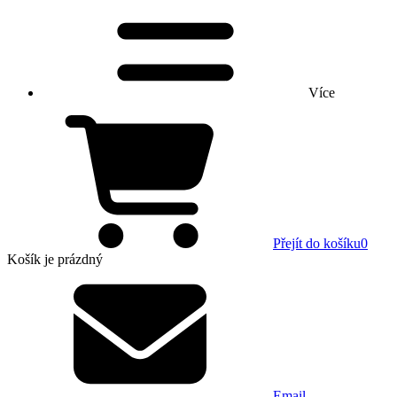
Více
Přejít do košíku
0
Košík
je prázdný
Email