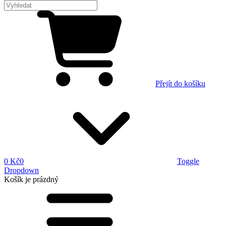
Přejít do košíku
0 Kč
0
Toggle
Dropdown
Košík
je prázdný