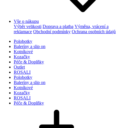
Vše o nákupu
Výběr velikosti
Doprava a platba
Výměna, vrácení a
reklamace
Obchodní podmínky
Ochrana osobních údajů
Polobotky
Baleríny a slip on
Kotníkové
Kozačky
Péče & Doplňky
Outlet
ROSALI
Polobotky
Baleríny a slip on
Kotníkové
Kozačky
ROSALI
Péče & Doplňky