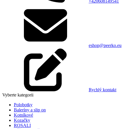
+420608149541
eshop@peerko.eu
Rychlý kontakt
Vyberte kategorii
Polobotky
Baleríny a slip on
Kotníkové
Kozačky
ROSALI