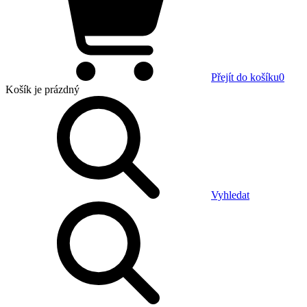
Přejít do košíku
0
Košík
je prázdný
Vyhledat