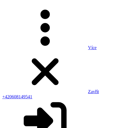
Více
Zavřít
+420608149541