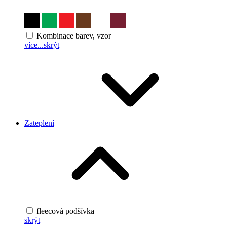
Kombinace barev, vzor
více...
skrýt
Zateplení
fleecová podšívka
skrýt