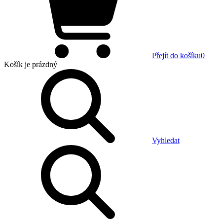
Přejít do košíku
0
Košík
je prázdný
Vyhledat