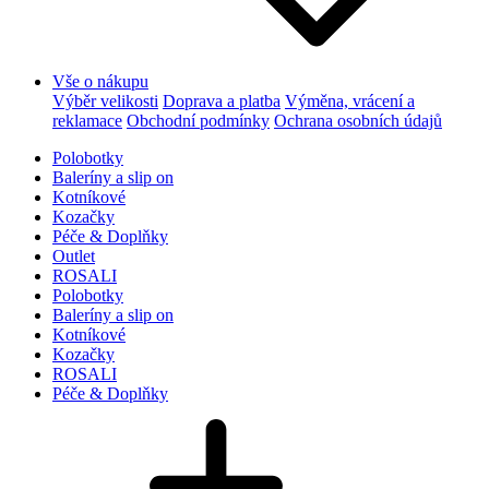
Vše o nákupu
Výběr velikosti
Doprava a platba
Výměna, vrácení a
reklamace
Obchodní podmínky
Ochrana osobních údajů
Polobotky
Baleríny a slip on
Kotníkové
Kozačky
Péče & Doplňky
Outlet
ROSALI
Polobotky
Baleríny a slip on
Kotníkové
Kozačky
ROSALI
Péče & Doplňky