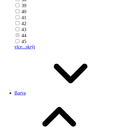
39
40
41
42
43
44
45
více...
skrýt
Barva