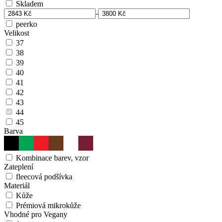
Skladem
-
peerko
Velikost
37
38
39
40
41
42
43
44
45
Barva
Kombinace barev, vzor
Zateplení
fleecová podšívka
Materiál
Kůže
Prémiová mikrokůže
Vhodné pro Vegany