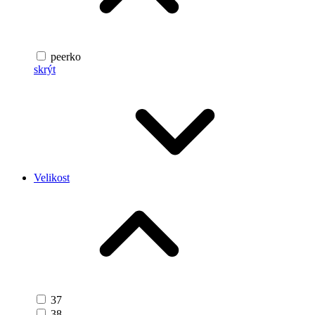
peerko
skrýt
Velikost
37
38