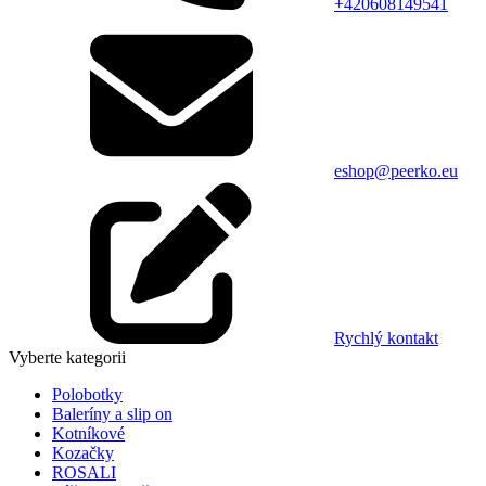
+420608149541
eshop@peerko.eu
Rychlý kontakt
Vyberte kategorii
Polobotky
Baleríny a slip on
Kotníkové
Kozačky
ROSALI