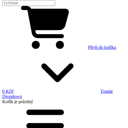
Přejít do košíku
0 Kč
0
Toggle
Dropdown
Košík
je prázdný