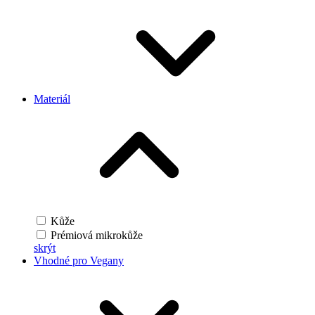
Materiál
Kůže
Prémiová mikrokůže
skrýt
Vhodné pro Vegany