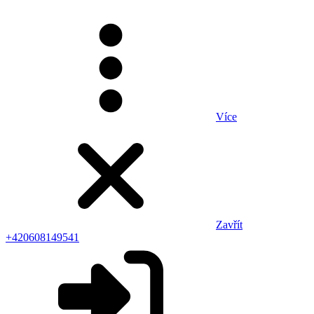
Více
Zavřít
+420608149541