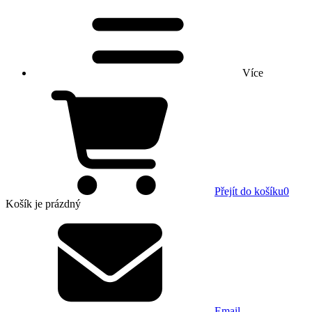
Více
Přejít do košíku
0
Košík
je prázdný
Email