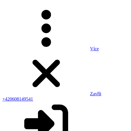
Více
Zavřít
+420608149541