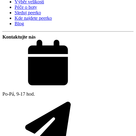
Výběr velikosti
Péče o boty
Sleduj peerko
Kde najdete peerko
Blog
Kontaktujte nás
Po-Pá, 9-17 hod.