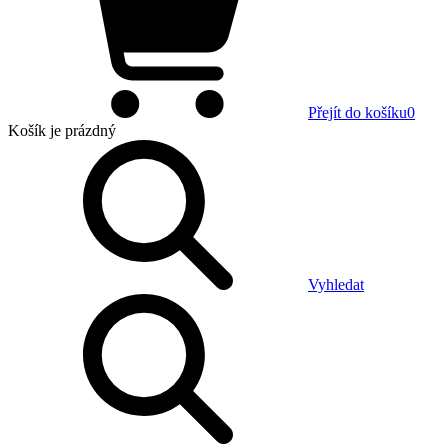
Přejít do košíku
0
Košík
je prázdný
Vyhledat