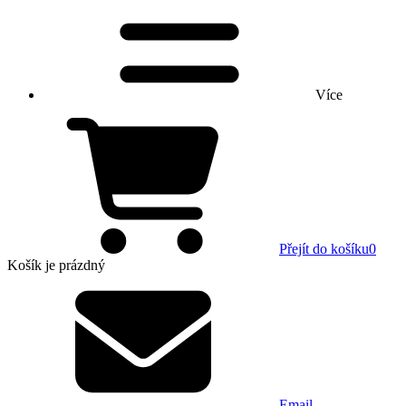
Více
Přejít do košíku
0
Košík
je prázdný
Email