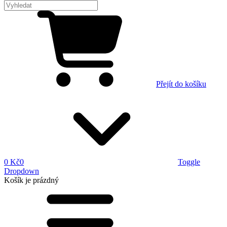
Přejít do košíku
0 Kč
0
Toggle
Dropdown
Košík
je prázdný