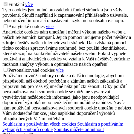
Funkční
více
Tyto cookies jsou nutné pro základní funkci stránek a jsou vždy
povolené. Slouží například k zapamatování přihlášeného uživatele,
nebo uložení informací o nastavení jazyka nebo obsahu e-shopu.
Analytické cookies
více
Analytické cookies nám umožňují měření výkonu našeho webu a
našich reklamních kampaní. Jejich pomocí určujeme počet návštěv a
zdroje návštěv našich internetových stránek. Data získaná pomocí
těchto cookies zpracováváme souhrnně, bez použití identifikátorů,
které ukazují na konkrétní uživatelé našeho webu. Pokud vypnete
používání analytických cookies ve vztahu k Vaší návštěvě, ztrácíme
možnost analýzy výkonu a optimalizace našich opatření.
Personalizované cookies
více
Používáme rovněž soubory cookie a další technologie, abychom
přizpůsobili náš obchod potřebám a zájmům našich zákazníků a
připravili tak pro Vás výjimečné nákupní zkušenosti. Díky použití
personalizovaných souborů cookie se můžeme vyvarovat
vysvětlování nežádoucích informací, jako jsou neodpovídající
doporučení výrobků nebo neužitečné mimořádné nabídky. Navíc
nám používání personalizovaných souborů cookie umožňuje nabízet
Vám dodatečné funkce, jako například doporučení výrobků
přizpůsobených Vašim potřebám.
Souhlasím s používáním všech cookies
Souhlasím s používáním
vybraných souborů cookie
Souhlas můžete odmítnout