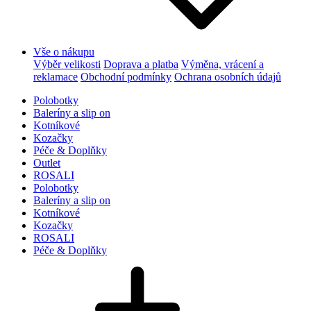
Vše o nákupu
Výběr velikosti
Doprava a platba
Výměna, vrácení a
reklamace
Obchodní podmínky
Ochrana osobních údajů
Polobotky
Baleríny a slip on
Kotníkové
Kozačky
Péče & Doplňky
Outlet
ROSALI
Polobotky
Baleríny a slip on
Kotníkové
Kozačky
ROSALI
Péče & Doplňky