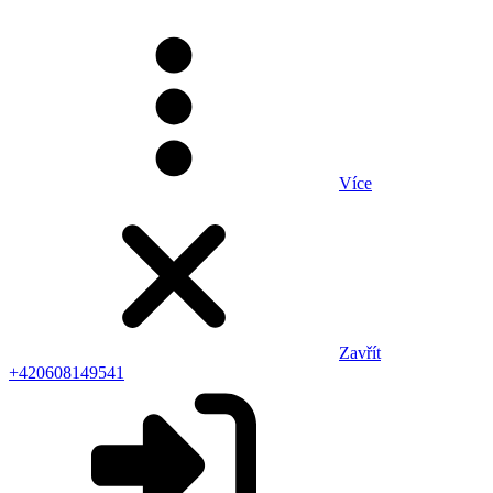
Více
Zavřít
+420608149541