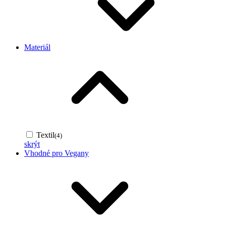
Materiál
Textil
(4)
skrýt
Vhodné pro Vegany