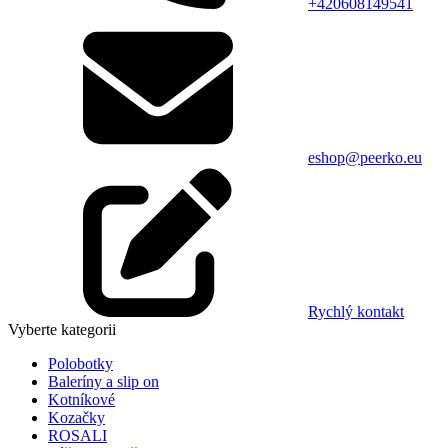
+420608149541
eshop@peerko.eu
Rychlý kontakt
Vyberte kategorii
Polobotky
Baleríny a slip on
Kotníkové
Kozačky
ROSALI