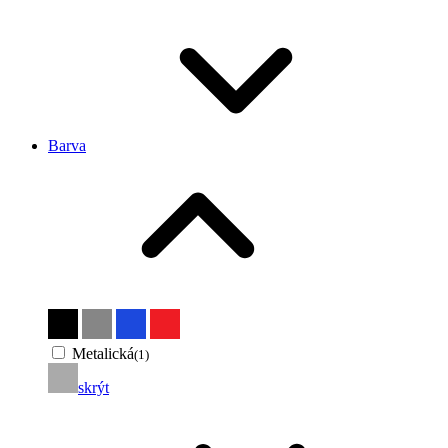
Barva
Metalická
(1)
skrýt