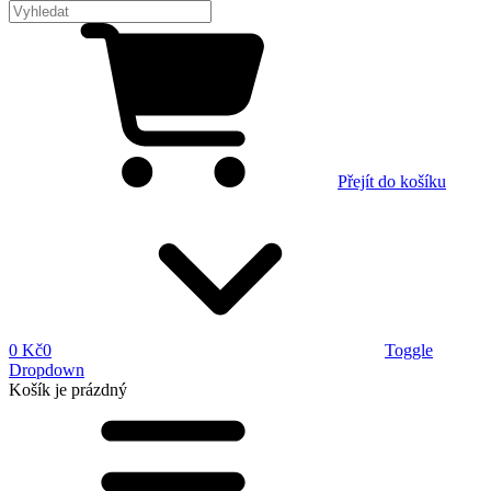
Přejít do košíku
0 Kč
0
Toggle
Dropdown
Košík
je prázdný