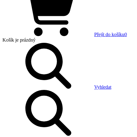
Přejít do košíku
0
Košík
je prázdný
Vyhledat