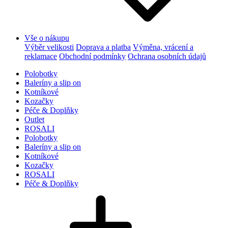
Vše o nákupu
Výběr velikosti
Doprava a platba
Výměna, vrácení a
reklamace
Obchodní podmínky
Ochrana osobních údajů
Polobotky
Baleríny a slip on
Kotníkové
Kozačky
Péče & Doplňky
Outlet
ROSALI
Polobotky
Baleríny a slip on
Kotníkové
Kozačky
ROSALI
Péče & Doplňky