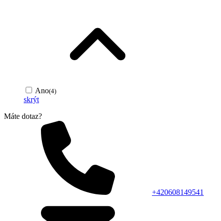
Ano
(4)
skrýt
Máte dotaz?
+420608149541