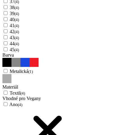
37
(4)
38
(4)
39
(4)
40
(4)
41
(4)
42
(4)
43
(4)
44
(4)
45
(4)
Barva
Metalická
(1)
Materiál
Textil
(4)
Vhodné pro Vegany
Ano
(4)