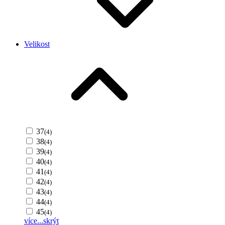
Velikost
37
(4)
38
(4)
39
(4)
40
(4)
41
(4)
42
(4)
43
(4)
44
(4)
45
(4)
více...
skrýt