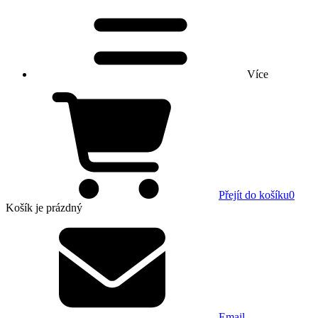
Více
Přejít do košíku
0
Košík
je prázdný
Email