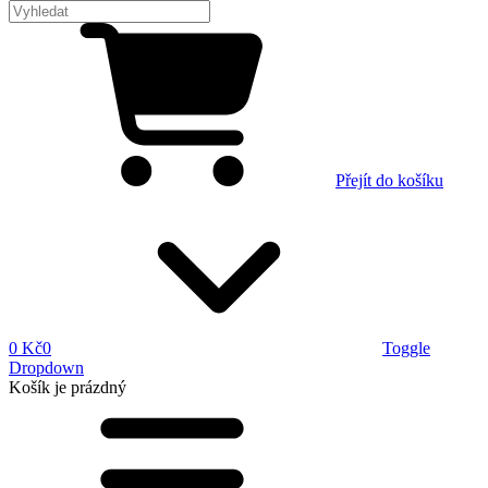
Přejít do košíku
0 Kč
0
Toggle
Dropdown
Košík
je prázdný