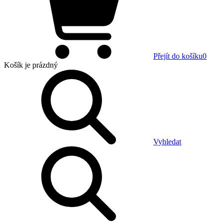
Přejít do košíku
0
Košík
je prázdný
Vyhledat