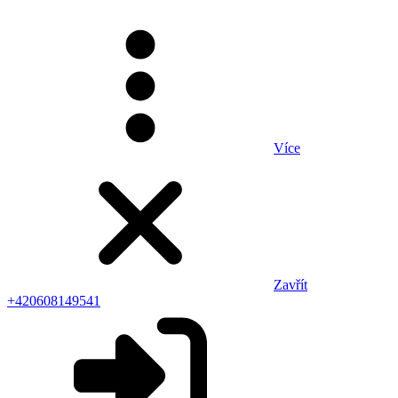
Více
Zavřít
+420608149541