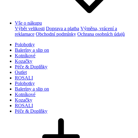
Vše o nákupu
Výběr velikosti
Doprava a platba
Výměna, vrácení a
reklamace
Obchodní podmínky
Ochrana osobních údajů
Polobotky
Baleríny a slip on
Kotníkové
Kozačky
Péče & Doplňky
Outlet
ROSALI
Polobotky
Baleríny a slip on
Kotníkové
Kozačky
ROSALI
Péče & Doplňky