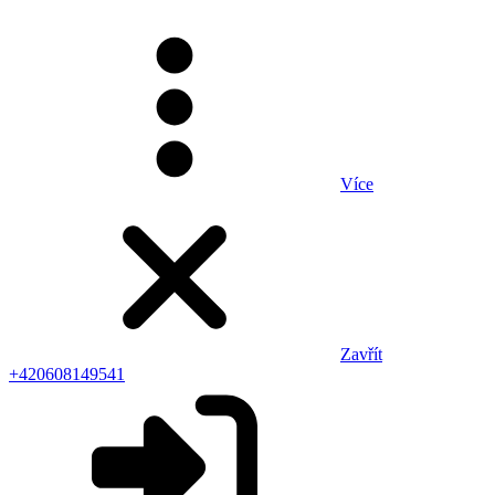
Více
Zavřít
+420608149541