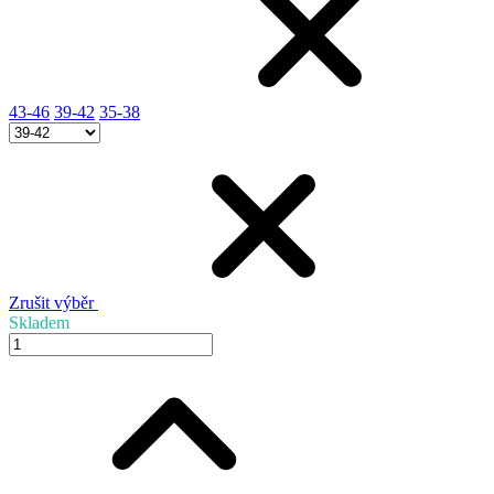
43-46
39-42
35-38
Zrušit výběr
Skladem