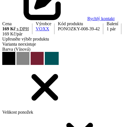
Rychlý kontakt
Cena
Výrobce
Kód produktu
Balení
169 Kč
s DPH
VOXX
PONOZKY-008-39-42
1 pár
169 Kč/pár
Upřesněte výběr produktu
Varianta neexistuje
Barva
(Vínová)
Velikost ponožek