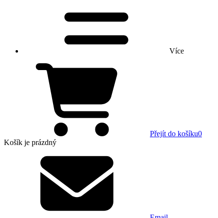
Více
Přejít do košíku
0
Košík
je prázdný
Email