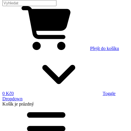
Přejít do košíku
0 Kč
0
Toggle
Dropdown
Košík
je prázdný