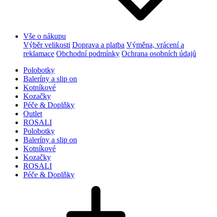
Vše o nákupu
Výběr velikosti
Doprava a platba
Výměna, vrácení a
reklamace
Obchodní podmínky
Ochrana osobních údajů
Polobotky
Baleríny a slip on
Kotníkové
Kozačky
Péče & Doplňky
Outlet
ROSALI
Polobotky
Baleríny a slip on
Kotníkové
Kozačky
ROSALI
Péče & Doplňky