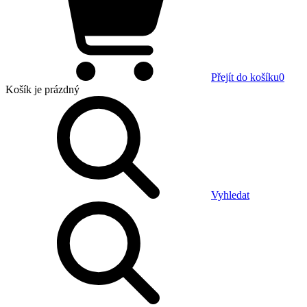
Přejít do košíku
0
Košík
je prázdný
Vyhledat