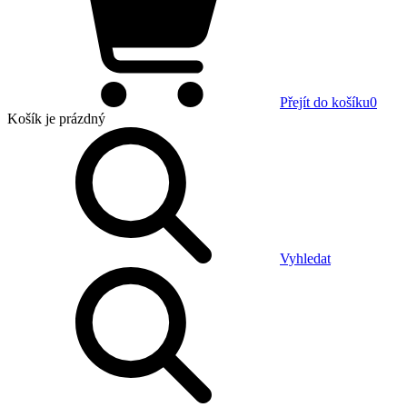
Přejít do košíku
0
Košík
je prázdný
Vyhledat