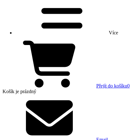
Více
Přejít do košíku
0
Košík
je prázdný
Email