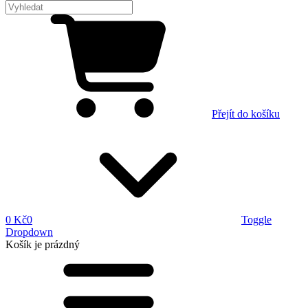
Přejít do košíku
0 Kč
0
Toggle
Dropdown
Košík
je prázdný