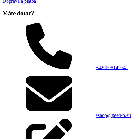
Doprava a platba
Máte dotaz?
+420608149541
eshop@peerko.eu