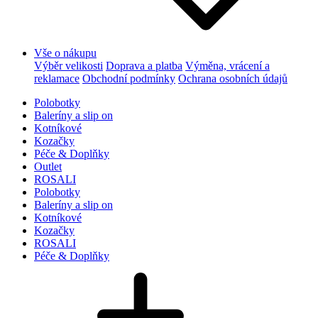
Vše o nákupu
Výběr velikosti
Doprava a platba
Výměna, vrácení a
reklamace
Obchodní podmínky
Ochrana osobních údajů
Polobotky
Baleríny a slip on
Kotníkové
Kozačky
Péče & Doplňky
Outlet
ROSALI
Polobotky
Baleríny a slip on
Kotníkové
Kozačky
ROSALI
Péče & Doplňky