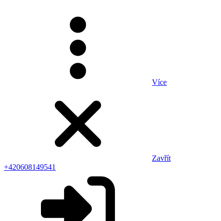
Více
Zavřít
+420608149541