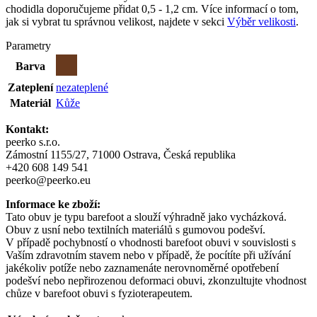
chodidla doporučujeme přidat 0,5 - 1,2 cm. Více informací o tom,
jak si vybrat tu správnou velikost, najdete v sekci
Výběr velikosti
.
Parametry
Barva
Zateplení
nezateplené
Materiál
Kůže
Kontakt:
peerko s.r.o.
Zámostní 1155/27, 71000 Ostrava, Česká republika
+420 608 149 541
peerko@peerko.eu
Informace ke zboží:
Tato obuv je typu barefoot a slouží výhradně jako vycházková.
Obuv z usní nebo textilních materiálů s gumovou podešví.
V případě pochybností o vhodnosti barefoot obuvi v souvislosti s
Vaším zdravotním stavem nebo v případě, že pocítíte při užívání
jakékoliv potíže nebo zaznamenáte nerovnoměrné opotřebení
podešví nebo nepřirozenou deformaci obuvi, zkonzultujte vhodnost
chůze v barefoot obuvi s fyzioterapeutem.