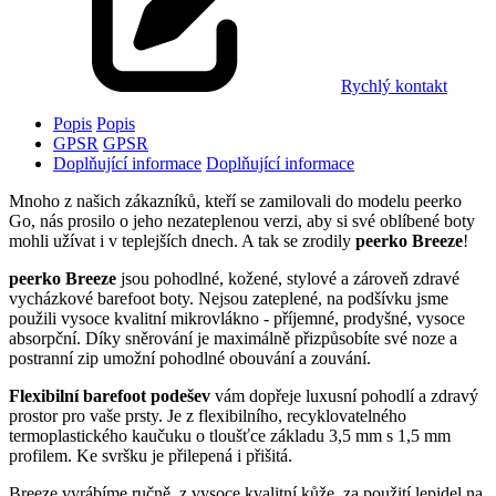
Rychlý kontakt
Popis
Popis
GPSR
GPSR
Doplňující informace
Doplňující informace
Mnoho z našich zákazníků, kteří se zamilovali do modelu peerko
Go, nás prosilo o jeho nezateplenou verzi, aby si své oblíbené boty
mohli užívat i v teplejších dnech. A tak se zrodily
peerko Breeze
!
peerko Breeze
jsou pohodlné, kožené, stylové a zároveň zdravé
vycházkové barefoot boty. Nejsou zateplené, na podšívku jsme
použili vysoce kvalitní mikrovlákno - příjemné, prodyšné, vysoce
absorpční. Díky sněrování je maximálně přizpůsobíte své noze a
postranní zip umožní pohodlné obouvání a zouvání.
Flexibilní barefoot podešev
vám dopřeje luxusní pohodlí a zdravý
prostor pro vaše prsty. Je z flexibilního, recyklovatelného
termoplastického kaučuku o tloušťce základu 3,5 mm s 1,5 mm
profilem. Ke svršku je přilepená i přišitá.
Breeze vyrábíme ručně, z vysoce kvalitní kůže, za použití lepidel na