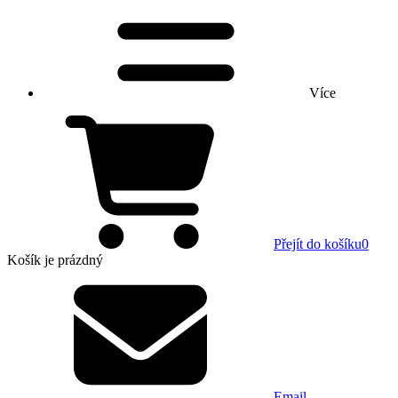
Více
Přejít do košíku
0
Košík
je prázdný
Email