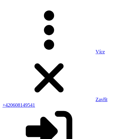
Více
Zavřít
+420608149541