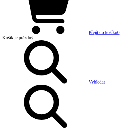
Přejít do košíku
0
Košík
je prázdný
Vyhledat