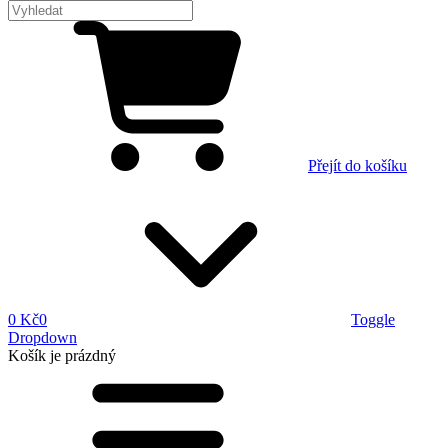
Přejít do košíku
0 Kč
0
Toggle
Dropdown
Košík
je prázdný