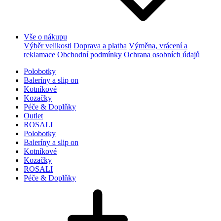
Vše o nákupu
Výběr velikosti
Doprava a platba
Výměna, vrácení a
reklamace
Obchodní podmínky
Ochrana osobních údajů
Polobotky
Baleríny a slip on
Kotníkové
Kozačky
Péče & Doplňky
Outlet
ROSALI
Polobotky
Baleríny a slip on
Kotníkové
Kozačky
ROSALI
Péče & Doplňky