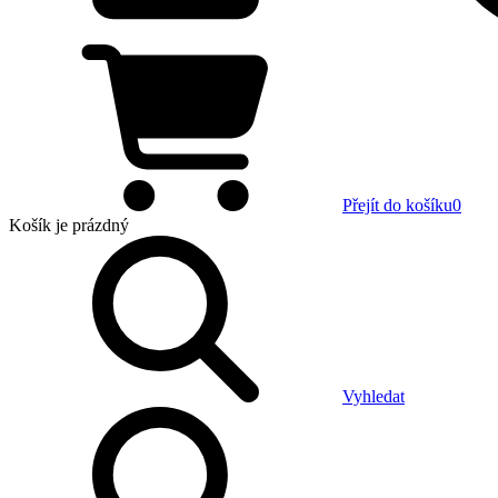
Přejít do košíku
0
Košík
je prázdný
Vyhledat