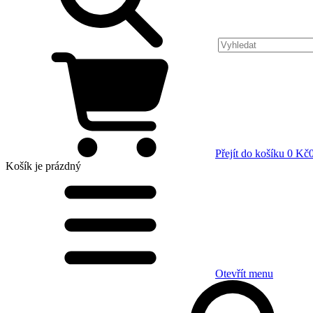
Přejít do košíku
0 Kč
Košík
je prázdný
Otevřít menu