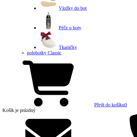
Vložky do bot
Péče o boty
Tkaničky
polobotky Classic
Přejít do košíku
0
Košík
je prázdný