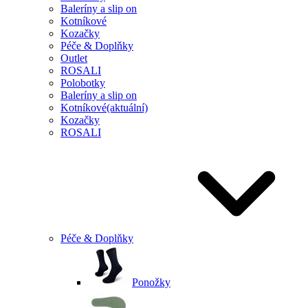
Baleríny a slip on
Kotníkové
Kozačky
Péče & Doplňky
Outlet
ROSALI
Polobotky
Baleríny a slip on
Kotníkové
(aktuální)
Kozačky
ROSALI
Péče & Doplňky
Ponožky