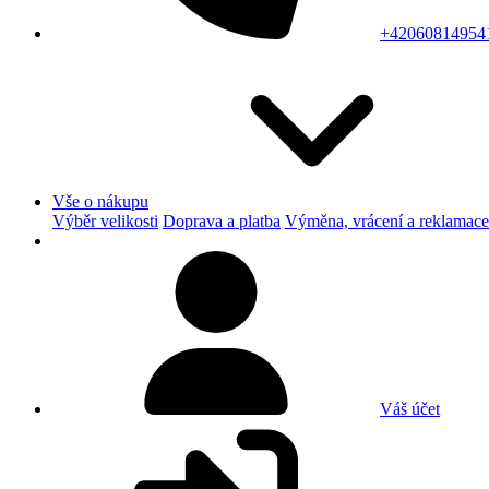
+42060814954
Vše o nákupu
Výběr velikosti
Doprava a platba
Výměna, vrácení a reklamace
Váš účet