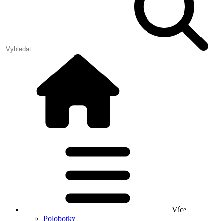
Více
Polobotky