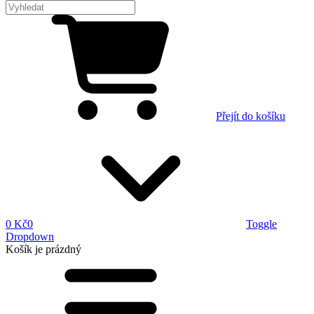
Přejít do košíku
0 Kč
0
Toggle
Dropdown
Košík
je prázdný