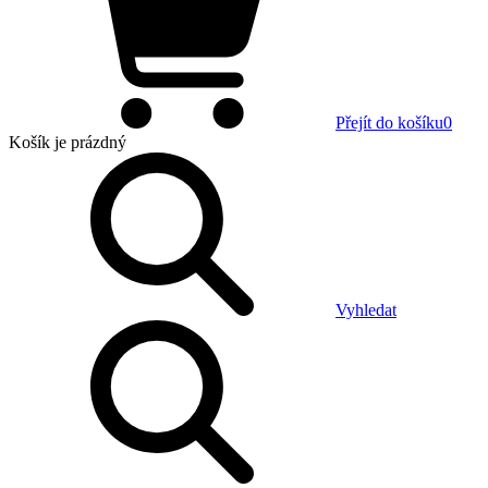
Přejít do košíku
0
Košík
je prázdný
Vyhledat