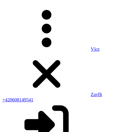
Více
Zavřít
+420608149541