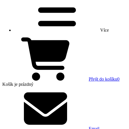
Více
Přejít do košíku
0
Košík
je prázdný
Email