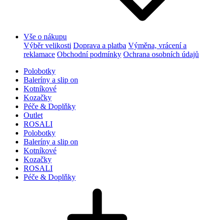
Vše o nákupu
Výběr velikosti
Doprava a platba
Výměna, vrácení a
reklamace
Obchodní podmínky
Ochrana osobních údajů
Polobotky
Baleríny a slip on
Kotníkové
Kozačky
Péče & Doplňky
Outlet
ROSALI
Polobotky
Baleríny a slip on
Kotníkové
Kozačky
ROSALI
Péče & Doplňky