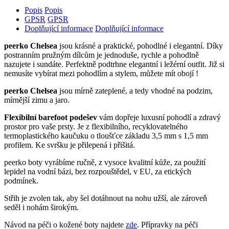
Popis
Popis
GPSR
GPSR
Doplňující informace
Doplňující informace
peerko Chelsea
jsou krásné a praktické, pohodlné i elegantní. Díky
postranním pružným dílcům je jednoduše, rychle a pohodlně
nazujete i sundáte. Perfektně podtrhne elegantní i ležérní outfit. Již si
nemusíte vybírat mezi pohodlím a stylem, můžete mít obojí !
peerko Chelsea
jsou mírně zateplené, a tedy vhodné na podzim,
mírnější zimu a jaro.
Flexibilní barefoot podešev
vám dopřeje luxusní pohodlí a zdravý
prostor pro vaše prsty. Je z flexibilního, recyklovatelného
termoplastického kaučuku o tloušťce základu 3,5 mm s 1,5 mm
profilem. Ke svršku je přilepená i přišitá.
peerko boty vyrábíme ručně, z vysoce kvalitní kůže, za použití
lepidel na vodní bázi, bez rozpouštědel, v EU, za etických
podmínek.
Střih je zvolen tak, aby šel dotáhnout na nohu užší, ale zároveň
seděl i nohám širokým.
Návod na péči o kožené boty najdete
zde
. Přípravky na péči