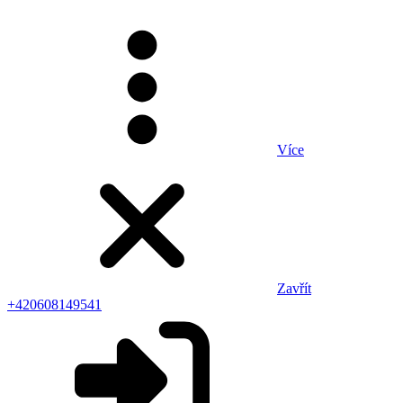
Více
Zavřít
+420608149541