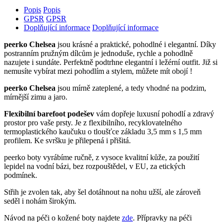
Popis
Popis
GPSR
GPSR
Doplňující informace
Doplňující informace
peerko Chelsea
jsou krásné a praktické, pohodlné i elegantní. Díky
postranním pružným dílcům je jednoduše, rychle a pohodlně
nazujete i sundáte. Perfektně podtrhne elegantní i ležérní outfit. Již si
nemusíte vybírat mezi pohodlím a stylem, můžete mít obojí !
peerko Chelsea
jsou mírně zateplené, a tedy vhodné na podzim,
mírnější zimu a jaro.
Flexibilní barefoot podešev
vám dopřeje luxusní pohodlí a zdravý
prostor pro vaše prsty. Je z flexibilního, recyklovatelného
termoplastického kaučuku o tloušťce základu 3,5 mm s 1,5 mm
profilem. Ke svršku je přilepená i přišitá.
peerko boty vyrábíme ručně, z vysoce kvalitní kůže, za použití
lepidel na vodní bázi, bez rozpouštědel, v EU, za etických
podmínek.
Střih je zvolen tak, aby šel dotáhnout na nohu užší, ale zároveň
seděl i nohám širokým.
Návod na péči o kožené boty najdete
zde
. Přípravky na péči