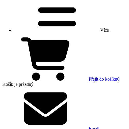
Více
Přejít do košíku
0
Košík
je prázdný
Email