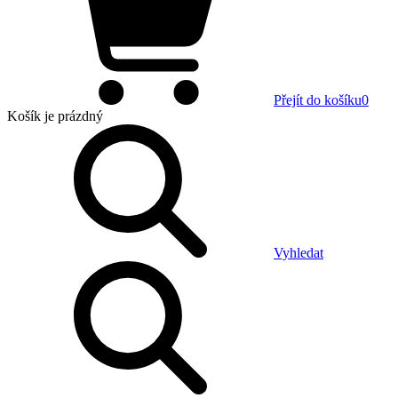
Přejít do košíku
0
Košík
je prázdný
Vyhledat