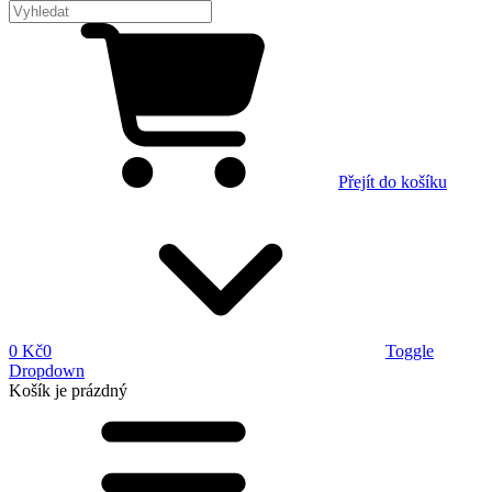
Přejít do košíku
0 Kč
0
Toggle
Dropdown
Košík
je prázdný