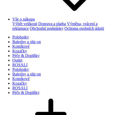
Vše o nákupu
Výběr velikosti
Doprava a platba
Výměna, vrácení a
reklamace
Obchodní podmínky
Ochrana osobních údajů
Polobotky
Baleríny a slip on
Kotníkové
Kozačky
Péče & Doplňky
Outlet
ROSALI
Polobotky
Baleríny a slip on
Kotníkové
Kozačky
ROSALI
Péče & Doplňky