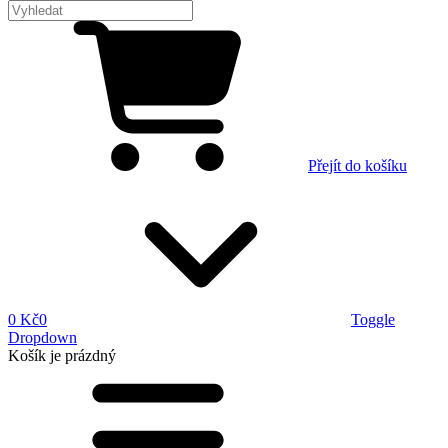
Přejít do košíku
0 Kč
0
Toggle
Dropdown
Košík
je prázdný