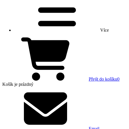
Více
Přejít do košíku
0
Košík
je prázdný
Email