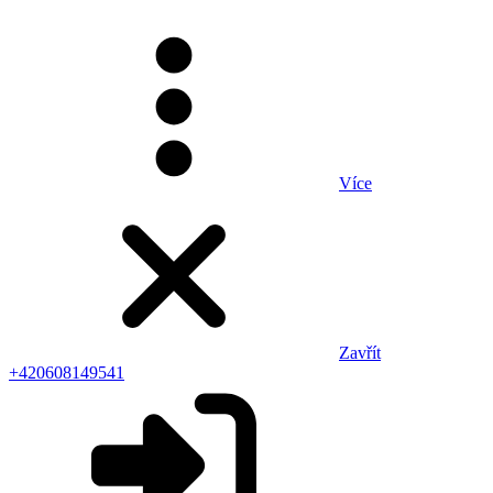
Více
Zavřít
+420608149541