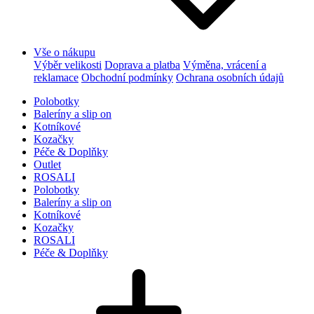
Vše o nákupu
Výběr velikosti
Doprava a platba
Výměna, vrácení a
reklamace
Obchodní podmínky
Ochrana osobních údajů
Polobotky
Baleríny a slip on
Kotníkové
Kozačky
Péče & Doplňky
Outlet
ROSALI
Polobotky
Baleríny a slip on
Kotníkové
Kozačky
ROSALI
Péče & Doplňky