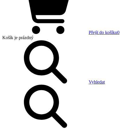
Přejít do košíku
0
Košík
je prázdný
Vyhledat