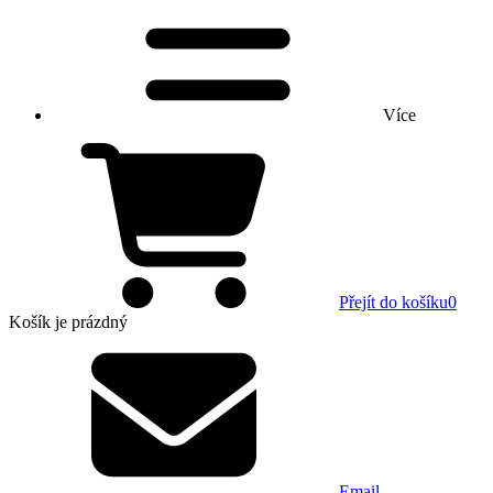
Více
Přejít do košíku
0
Košík
je prázdný
Email