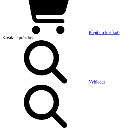
Přejít do košíku
0
Košík
je prázdný
Vyhledat