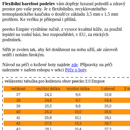
Flexibilní barefoot podešev
vám dopřeje luxusní pohodlí a zdravý
prostor pro vaše prsty. Je z flexibilního, recyklovatelného
termoplastického kaučuku o tloušťce základu 3,5 mm s 1,5 mm
profilem. Ke svršku je přilepená i přišitá.
peerko Empire vyrábíme ručně, z vysoce kvalitní kůže, za použití
lepidel na vodní bázi, bez rozpouštědel, v EU, za etických
podmínek.
Střih je zvolen tak, aby šel dotáhnout na nohu užší, ale zároveň
seděl i nohám širokým.
Návod na péči o kožené boty najdete
zde
. Přípravky na péči
naleznete v našem eshopu v sekci
Péče o boty
.