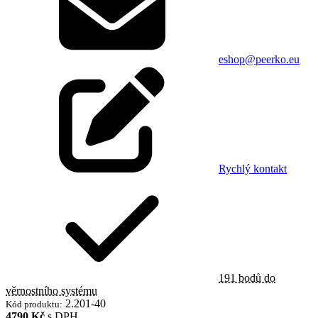
eshop@peerko.eu
Rychlý kontakt
191 bodů do
věrnostního systému
2.201-40
Kód produktu:
4790 Kč
s DPH