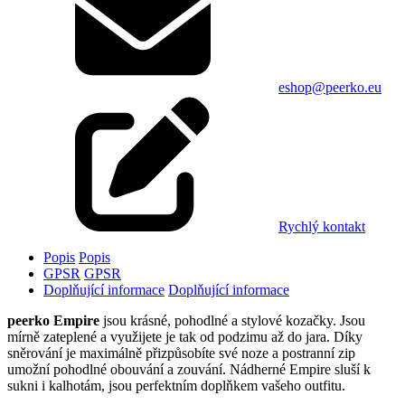
eshop@peerko.eu
Rychlý kontakt
Popis
Popis
GPSR
GPSR
Doplňující informace
Doplňující informace
peerko Empire
jsou krásné, pohodlné a stylové kozačky. Jsou
mírně zateplené a využijete je tak od podzimu až do jara. Díky
sněrování je maximálně přizpůsobíte své noze a postranní zip
umožní pohodlné obouvání a zouvání. Nádherné Empire sluší k
sukni i kalhotám, jsou perfektním doplňkem vašeho outfitu.