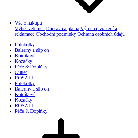
Vše o nákupu
Výběr velikosti
Doprava a platba
Výměna, vrácení a
reklamace
Obchodní podmínky
Ochrana osobních údajů
Polobotky
Baleríny a slip on
Kotníkové
Kozačky
Péče & Doplňky
Outlet
ROSALI
Polobotky
Baleríny a slip on
Kotníkové
Kozačky
ROSALI
Péče & Doplňky