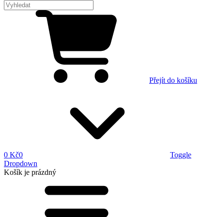
Přejít do košíku
0 Kč
0
Toggle
Dropdown
Košík
je prázdný