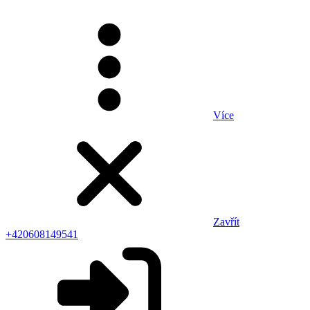
Více
Zavřít
+420608149541