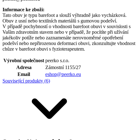
Informace ke zboží:
Tato obuv je typu barefoot a slouží výhradně jako vycházková.
Obuv z usní nebo textilních materiálů s gumovou podešví.
V případě pochybností o vhodnosti barefoot obuvi v souvislosti s
Vaším zdravotním stavem nebo v případě, že pocítíte při užívání
jakékoliv potíže nebo zaznamenáte nerovnoměrné opotřebení
podešví nebo nepřirozenou deformaci obuvi, zkonzultujte vhodnost
chůze v barefoot obuvi s fyzioterapeutem.
Výrobní společnost
peerko s.r.o.
Adresa
Zámostní 1155/27
Email
eshop@peerko.eu
Související produkty (6)