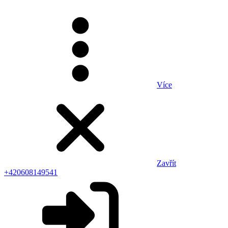
Více
Zavřít
+420608149541