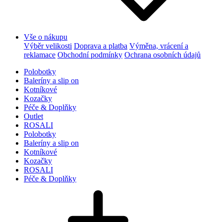
Vše o nákupu
Výběr velikosti
Doprava a platba
Výměna, vrácení a
reklamace
Obchodní podmínky
Ochrana osobních údajů
Polobotky
Baleríny a slip on
Kotníkové
Kozačky
Péče & Doplňky
Outlet
ROSALI
Polobotky
Baleríny a slip on
Kotníkové
Kozačky
ROSALI
Péče & Doplňky