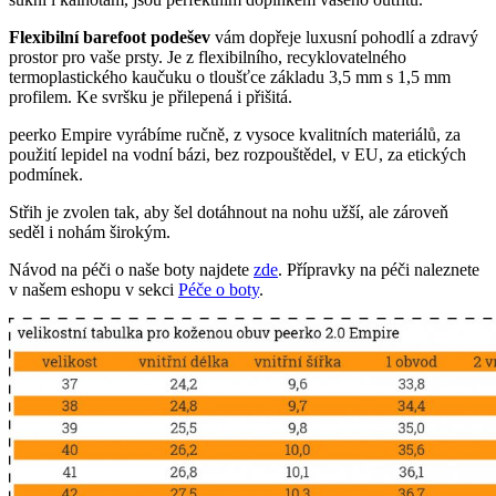
Flexibilní barefoot podešev
vám dopřeje luxusní pohodlí a zdravý
prostor pro vaše prsty. Je z flexibilního, recyklovatelného
termoplastického kaučuku o tloušťce základu 3,5 mm s 1,5 mm
profilem. Ke svršku je přilepená i přišitá.
peerko Empire vyrábíme ručně, z vysoce kvalitních materiálů, za
použití lepidel na vodní bázi, bez rozpouštědel, v EU, za etických
podmínek.
Střih je zvolen tak, aby šel dotáhnout na nohu užší, ale zároveň
seděl i nohám širokým.
Návod na péči o naše boty najdete
zde
. Přípravky na péči naleznete
v našem eshopu v sekci
Péče o boty
.