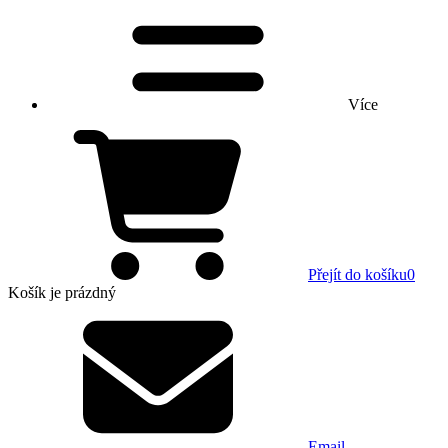
Více
Přejít do košíku
0
Košík
je prázdný
Email