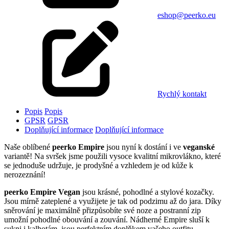
eshop@peerko.eu
Rychlý kontakt
Popis
Popis
GPSR
GPSR
Doplňující informace
Doplňující informace
Naše oblíbené
peerko Empire
jsou nyní k dostání i ve
veganské
variantě! Na svršek jsme použili vysoce kvalitní mikrovlákno, které
se jednoduše udržuje, je prodyšné a vzhledem je od kůže k
nerozeznání!
peerko Empire Vegan
jsou krásné, pohodlné a stylové kozačky.
Jsou mírně zateplené a využijete je tak od podzimu až do jara. Díky
sněrování je maximálně přizpůsobíte své noze a postranní zip
umožní pohodlné obouvání a zouvání. Nádherné Empire sluší k
sukni i kalhotám, jsou perfektním doplňkem vašeho outfitu.