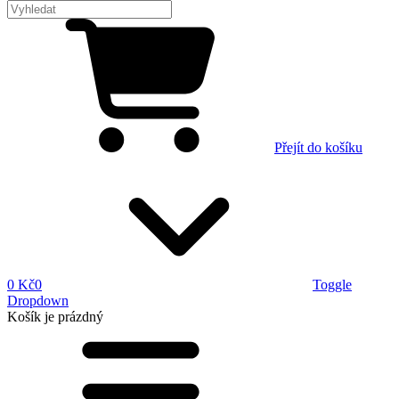
Přejít do košíku
0 Kč
0
Toggle
Dropdown
Košík
je prázdný