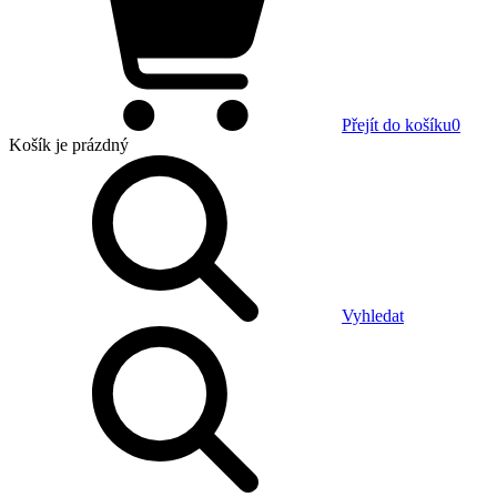
Přejít do košíku
0
Košík
je prázdný
Vyhledat