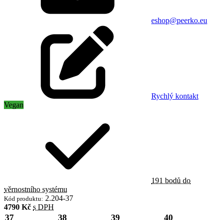
eshop@peerko.eu
Rychlý kontakt
Vegan
191 bodů do
věrnostního systému
2.204-37
Kód produktu:
4790 Kč
s DPH
37
38
39
40