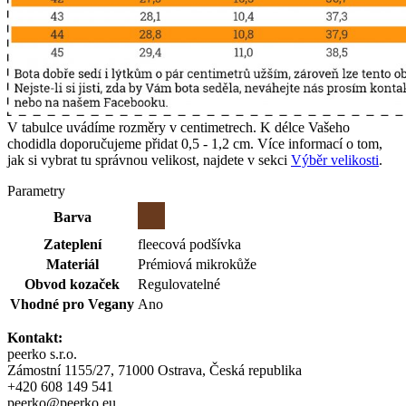
V tabulce uvádíme rozměry v centimetrech. K délce Vašeho
chodidla doporučujeme přidat 0,5 - 1,2 cm. Více informací o tom,
jak si vybrat tu správnou velikost, najdete v sekci
Výběr velikosti
.
Parametry
Barva
Zateplení
fleecová podšívka
Materiál
Prémiová mikrokůže
Obvod kozaček
Regulovatelné
Vhodné pro Vegany
Ano
Kontakt:
peerko s.r.o.
Zámostní 1155/27, 71000 Ostrava, Česká republika
+420 608 149 541
peerko@peerko.eu