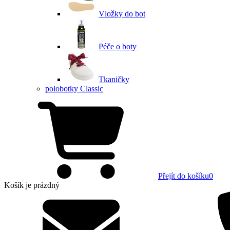
Vložky do bot
Péče o boty
Tkaničky
polobotky Classic
Přejít do košíku
0
Košík
je prázdný