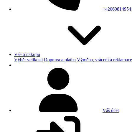
+42060814954
Vše o nákupu
Výběr velikosti
Doprava a platba
Výměna, vrácení a reklamace
Váš účet