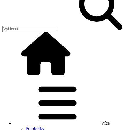
Více
Polobotky