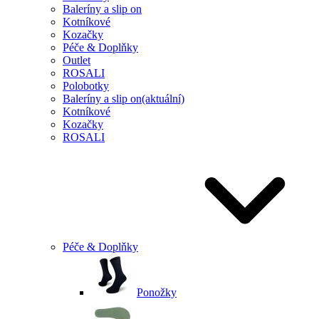
Baleríny a slip on
Kotníkové
Kozačky
Péče & Doplňky
Outlet
ROSALI
Polobotky
Baleríny a slip on
(aktuální)
Kotníkové
Kozačky
ROSALI
Péče & Doplňky
Ponožky