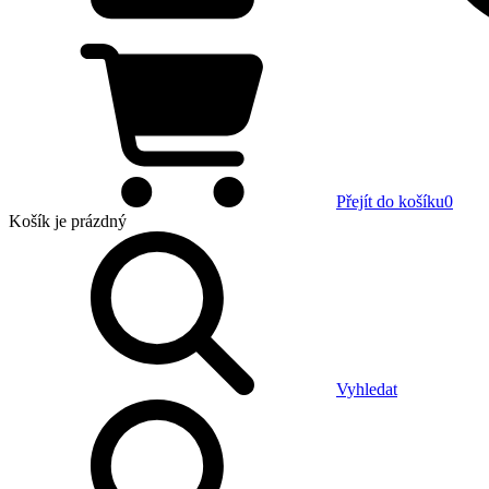
Přejít do košíku
0
Košík
je prázdný
Vyhledat