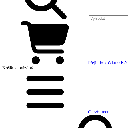
Přejít do košíku
0 Kč
Košík
je prázdný
Otevřít menu