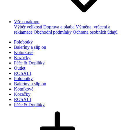
Vše o nákupu
Výběr velikosti
Doprava a platba
Výměna, vrácení a
reklamace
Obchodní podmínky
Ochrana osobních údajů
Polobotky
Baleríny a slip on
Kotníkové
Kozačky
Péče & Doplňky
Outlet
ROSALI
Polobotky
Baleríny a slip on
Kotníkové
Kozačky
ROSALI
Péče & Doplňky