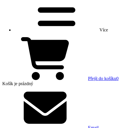
Více
Přejít do košíku
0
Košík
je prázdný
Email