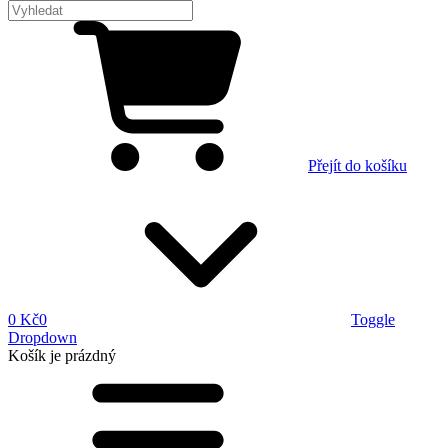
Přejít do košíku
0 Kč
0
Toggle
Dropdown
Košík
je prázdný