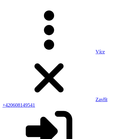
Více
Zavřít
+420608149541