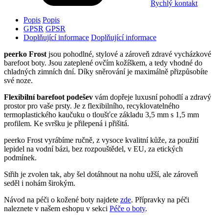
Rychlý kontakt
Popis
Popis
GPSR
GPSR
Doplňující informace
Doplňující informace
peerko Frost
jsou pohodlné, stylové a zároveň zdravé vycházkové
barefoot boty. Jsou zateplené ovčím kožíškem, a tedy vhodné do
chladných zimních dní. Díky sněrování je maximálně přizpůsobíte
své noze.
Flexibilní barefoot podešev
vám dopřeje luxusní pohodlí a zdravý
prostor pro vaše prsty. Je z flexibilního, recyklovatelného
termoplastického kaučuku o tloušťce základu 3,5 mm s 1,5 mm
profilem. Ke svršku je přilepená i přišitá.
peerko Frost vyrábíme ručně, z vysoce kvalitní kůže, za použití
lepidel na vodní bázi, bez rozpouštědel, v EU, za etických
podmínek.
Střih je zvolen tak, aby šel dotáhnout na nohu užší, ale zároveň
seděl i nohám širokým.
Návod na péči o kožené boty najdete
zde
. Přípravky na péči
naleznete v našem eshopu v sekci
Péče o boty
.