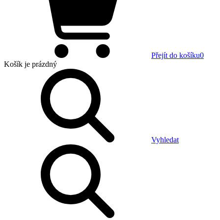
Přejít do košíku
0
Košík
je prázdný
Vyhledat