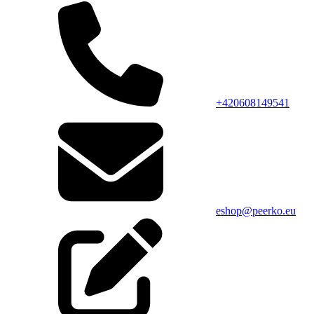
+420608149541
eshop@peerko.eu