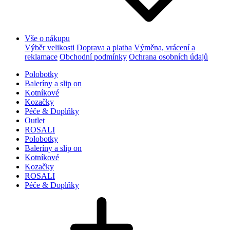
Vše o nákupu
Výběr velikosti
Doprava a platba
Výměna, vrácení a
reklamace
Obchodní podmínky
Ochrana osobních údajů
Polobotky
Baleríny a slip on
Kotníkové
Kozačky
Péče & Doplňky
Outlet
ROSALI
Polobotky
Baleríny a slip on
Kotníkové
Kozačky
ROSALI
Péče & Doplňky