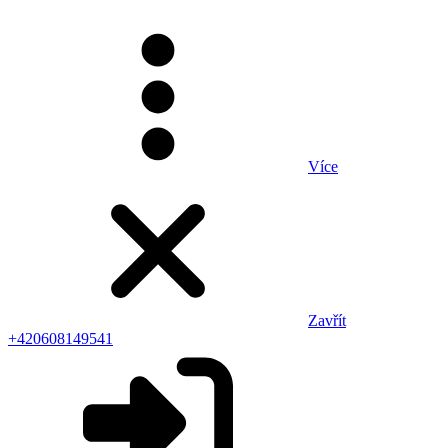
Více
Zavřít
+420608149541