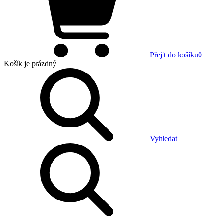
Přejít do košíku
0
Košík
je prázdný
Vyhledat