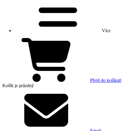
Více
Přejít do košíku
0
Košík
je prázdný
Email