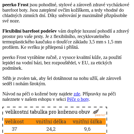
peerko Frost
jsou pohodlné, stylové a zároveň zdravé vycházkové
barefoot boty. Jsou zateplené ovčím kožíškem, a tedy vhodné do
chladných zimních dní. Díky sněrování je maximálně přizpůsobíte
své noze.
Flexibilní barefoot podešev
vám dopřeje luxusní pohodlí a zdravý
prostor pro vaše prsty. Je z flexibilního, recyklovatelného
termoplastického kaučuku o tloušťce základu 3,5 mm s 1,5 mm
profilem. Ke svršku je přilepená i přišitá.
peerko Frost vyrábíme ručně, z vysoce kvalitní kůže, za použití
lepidel na vodní bázi, bez rozpouštědel, v EU, za etických
podmínek.
Střih je zvolen tak, aby šel dotáhnout na nohu užší, ale zároveň
seděl i nohám širokým.
Návod na péči o kožené boty najdete
zde
. Přípravky na péči
naleznete v našem eshopu v sekci
Péče o boty
.