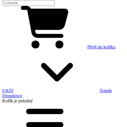
Přejít do košíku
0 Kč
0
Toggle
Dropdown
Košík
je prázdný