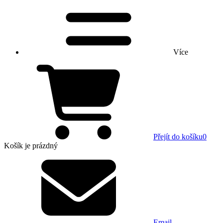
Více
Přejít do košíku
0
Košík
je prázdný
Email