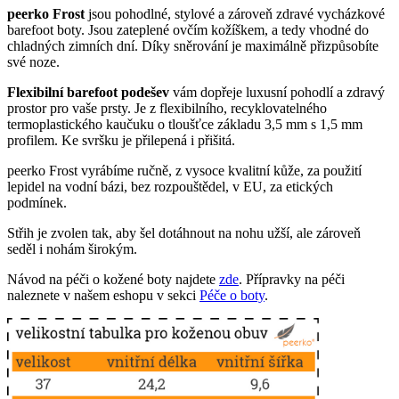
peerko Frost
jsou pohodlné, stylové a zároveň zdravé vycházkové
barefoot boty. Jsou zateplené ovčím kožíškem, a tedy vhodné do
chladných zimních dní. Díky sněrování je maximálně přizpůsobíte
své noze.
Flexibilní barefoot podešev
vám dopřeje luxusní pohodlí a zdravý
prostor pro vaše prsty. Je z flexibilního, recyklovatelného
termoplastického kaučuku o tloušťce základu 3,5 mm s 1,5 mm
profilem. Ke svršku je přilepená i přišitá.
peerko Frost vyrábíme ručně, z vysoce kvalitní kůže, za použití
lepidel na vodní bázi, bez rozpouštědel, v EU, za etických
podmínek.
Střih je zvolen tak, aby šel dotáhnout na nohu užší, ale zároveň
seděl i nohám širokým.
Návod na péči o kožené boty najdete
zde
. Přípravky na péči
naleznete v našem eshopu v sekci
Péče o boty
.