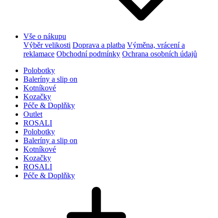
Vše o nákupu
Výběr velikosti
Doprava a platba
Výměna, vrácení a
reklamace
Obchodní podmínky
Ochrana osobních údajů
Polobotky
Baleríny a slip on
Kotníkové
Kozačky
Péče & Doplňky
Outlet
ROSALI
Polobotky
Baleríny a slip on
Kotníkové
Kozačky
ROSALI
Péče & Doplňky