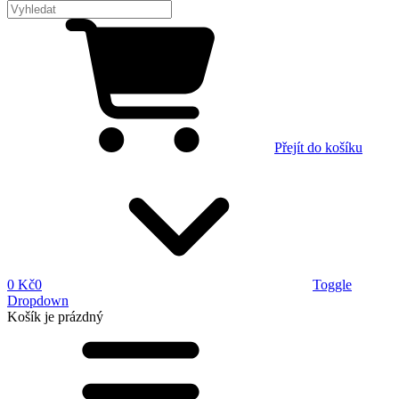
Přejít do košíku
0 Kč
0
Toggle
Dropdown
Košík
je prázdný