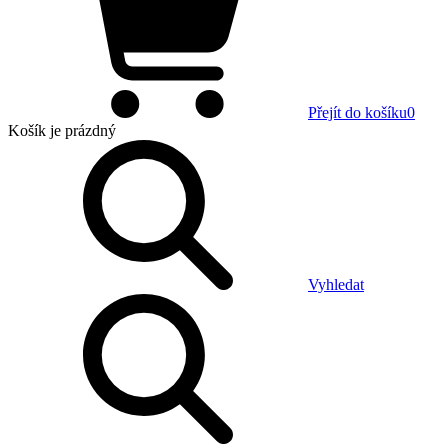
Přejít do košíku
0
Košík
je prázdný
Vyhledat