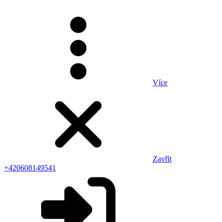
Více
Zavřít
+420608149541