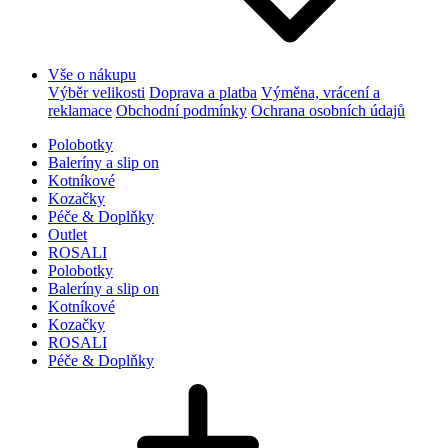
Vše o nákupu
Výběr velikosti
Doprava a platba
Výměna, vrácení a
reklamace
Obchodní podmínky
Ochrana osobních údajů
Polobotky
Baleríny a slip on
Kotníkové
Kozačky
Péče & Doplňky
Outlet
ROSALI
Polobotky
Baleríny a slip on
Kotníkové
Kozačky
ROSALI
Péče & Doplňky