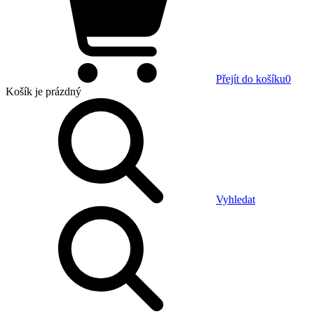
Přejít do košíku
0
Košík
je prázdný
Vyhledat