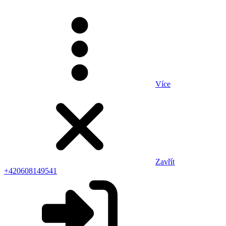
Více
Zavřít
+420608149541