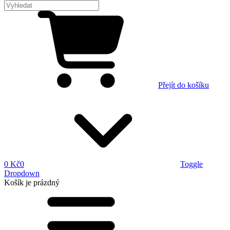
Přejít do košíku
0 Kč
0
Toggle
Dropdown
Košík
je prázdný