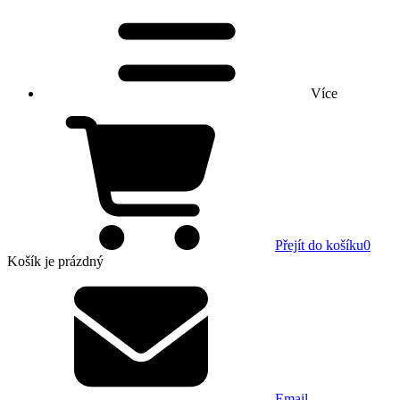
Více
Přejít do košíku
0
Košík
je prázdný
Email