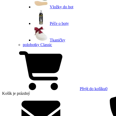
Vložky do bot
Péče o boty
Tkaničky
polobotky Classic
Přejít do košíku
0
Košík
je prázdný