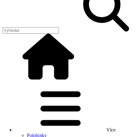
Více
Polobotky