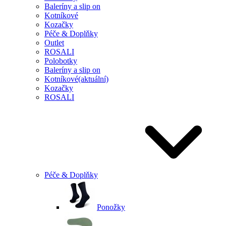
Baleríny a slip on
Kotníkové
Kozačky
Péče & Doplňky
Outlet
ROSALI
Polobotky
Baleríny a slip on
Kotníkové
(aktuální)
Kozačky
ROSALI
Péče & Doplňky
Ponožky