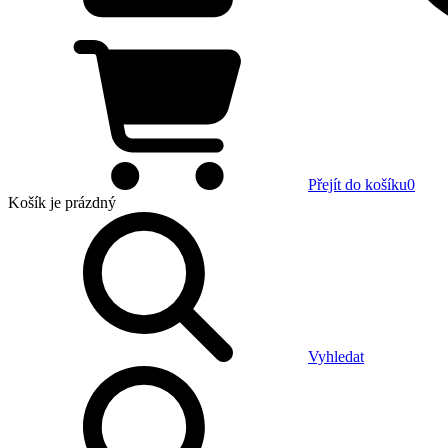
Přejít do košíku
0
Košík
je prázdný
Vyhledat