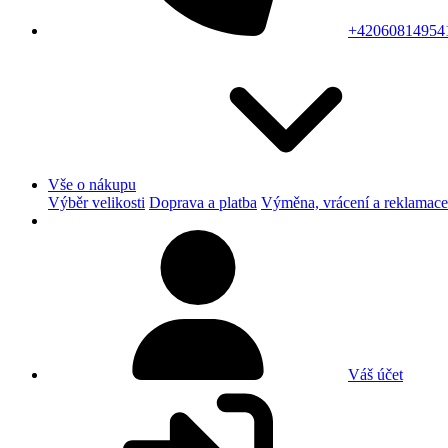
+42060814954
Vše o nákupu
Výběr velikosti
Doprava a platba
Výměna, vrácení a reklamace
Váš účet