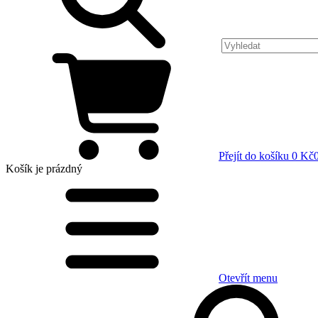
Přejít do košíku
0 Kč
Košík
je prázdný
Otevřít menu