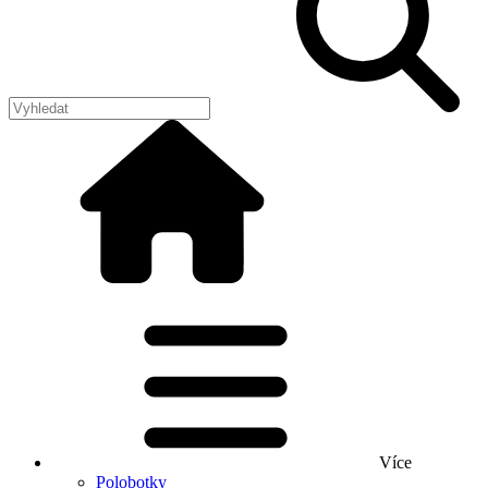
Více
Polobotky