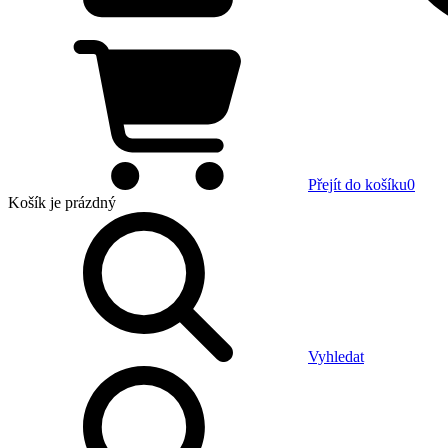
Přejít do košíku
0
Košík
je prázdný
Vyhledat