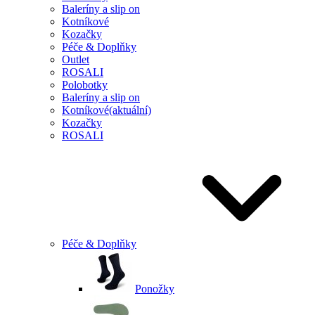
Baleríny a slip on
Kotníkové
Kozačky
Péče & Doplňky
Outlet
ROSALI
Polobotky
Baleríny a slip on
Kotníkové
(aktuální)
Kozačky
ROSALI
Péče & Doplňky
Ponožky