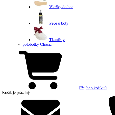
Vložky do bot
Péče o boty
Tkaničky
polobotky Classic
Přejít do košíku
0
Košík
je prázdný