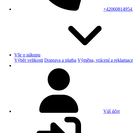
+42060814954
Vše o nákupu
Výběr velikosti
Doprava a platba
Výměna, vrácení a reklamace
Váš účet