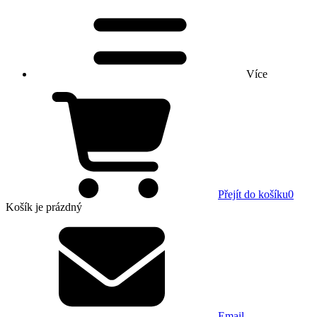
Více
Přejít do košíku
0
Košík
je prázdný
Email