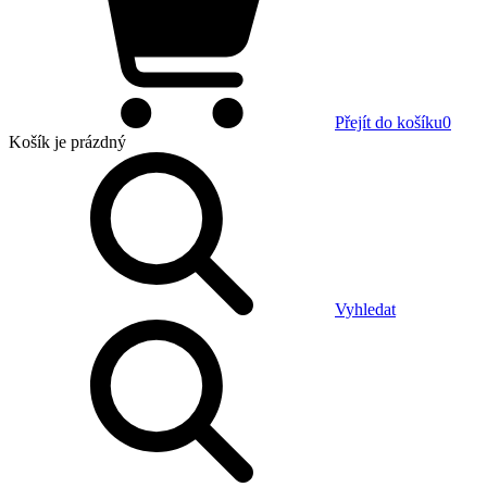
Přejít do košíku
0
Košík
je prázdný
Vyhledat