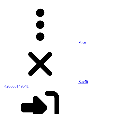
Více
Zavřít
+420608149541