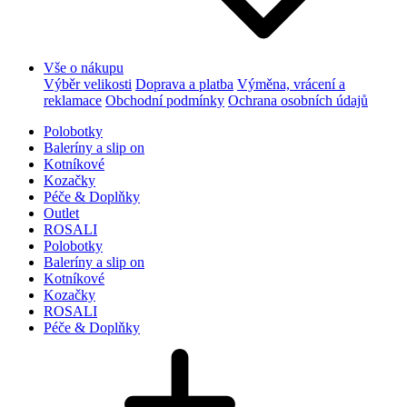
Vše o nákupu
Výběr velikosti
Doprava a platba
Výměna, vrácení a
reklamace
Obchodní podmínky
Ochrana osobních údajů
Polobotky
Baleríny a slip on
Kotníkové
Kozačky
Péče & Doplňky
Outlet
ROSALI
Polobotky
Baleríny a slip on
Kotníkové
Kozačky
ROSALI
Péče & Doplňky