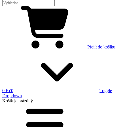
Přejít do košíku
0 Kč
0
Toggle
Dropdown
Košík
je prázdný