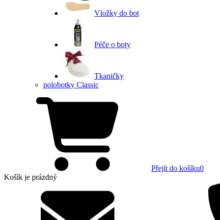
Vložky do bot
Péče o boty
Tkaničky
polobotky Classic
Přejít do košíku
0
Košík
je prázdný