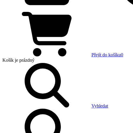
Přejít do košíku
0
Košík
je prázdný
Vyhledat