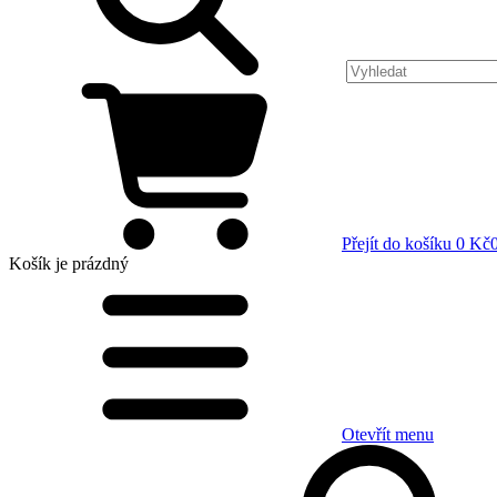
Přejít do košíku
0 Kč
Košík
je prázdný
Otevřít menu