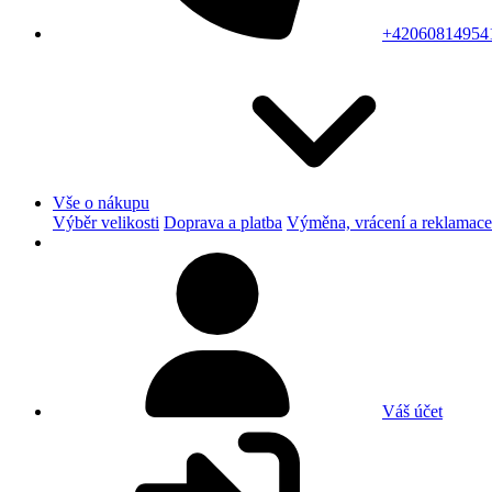
+42060814954
Vše o nákupu
Výběr velikosti
Doprava a platba
Výměna, vrácení a reklamace
Váš účet