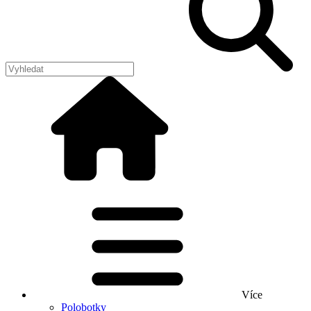
Více
Polobotky