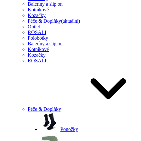
Baleríny a slip on
Kotníkové
Kozačky
Péče & Doplňky
(aktuální)
Outlet
ROSALI
Polobotky
Baleríny a slip on
Kotníkové
Kozačky
ROSALI
Péče & Doplňky
Ponožky