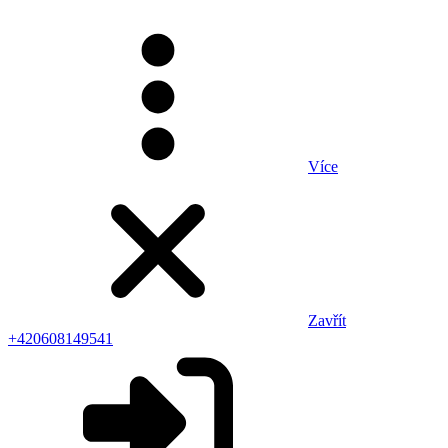
Více
Zavřít
+420608149541