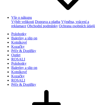
Vše o nákupu
Výběr velikosti
Doprava a platba
Výměna, vrácení a
reklamace
Obchodní podmínky
Ochrana osobních údajů
Polobotky
Baleríny a slip on
Kotníkové
Kozačky
Péče & Doplňky
Outlet
ROSALI
Polobotky
Baleríny a slip on
Kotníkové
Kozačky
ROSALI
Péče & Doplňky