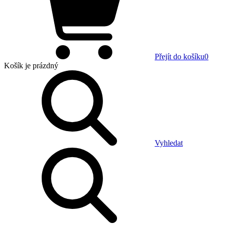
Přejít do košíku
0
Košík
je prázdný
Vyhledat