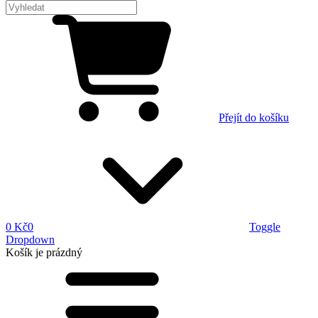
Přejít do košíku
0 Kč
0
Toggle
Dropdown
Košík
je prázdný