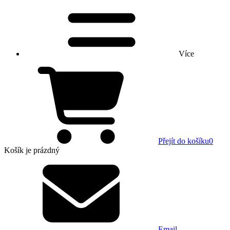
Více
Přejít do košíku
0
Košík
je prázdný
Email