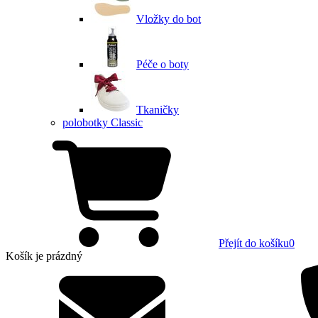
Vložky do bot
Péče o boty
Tkaničky
polobotky Classic
Přejít do košíku
0
Košík
je prázdný