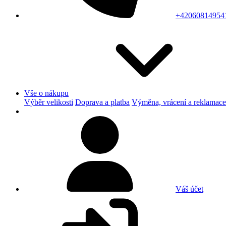
+42060814954
Vše o nákupu
Výběr velikosti
Doprava a platba
Výměna, vrácení a reklamace
Váš účet