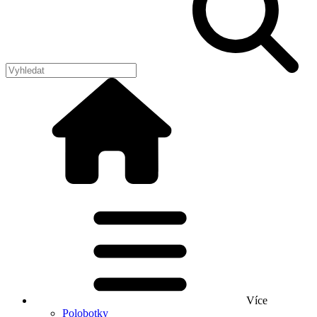
Více
Polobotky