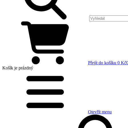
Přejít do košíku
0 Kč
Košík
je prázdný
Otevřít menu