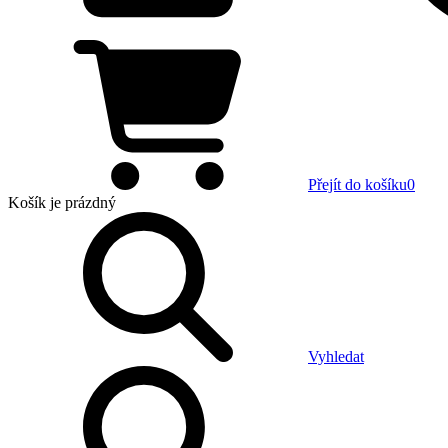
Přejít do košíku
0
Košík
je prázdný
Vyhledat