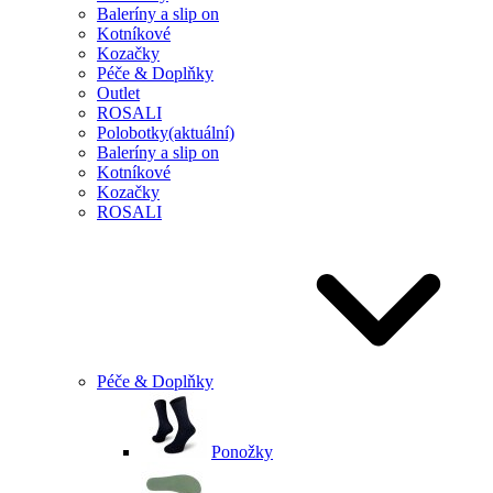
Baleríny a slip on
Kotníkové
Kozačky
Péče & Doplňky
Outlet
ROSALI
Polobotky
(aktuální)
Baleríny a slip on
Kotníkové
Kozačky
ROSALI
Péče & Doplňky
Ponožky