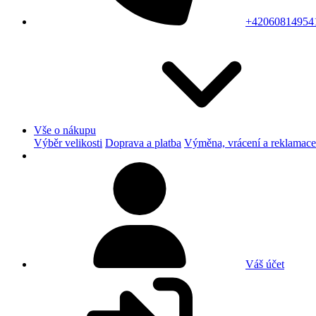
+42060814954
Vše o nákupu
Výběr velikosti
Doprava a platba
Výměna, vrácení a reklamace
Váš účet