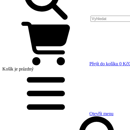
Přejít do košíku
0 Kč
Košík
je prázdný
Otevřít menu