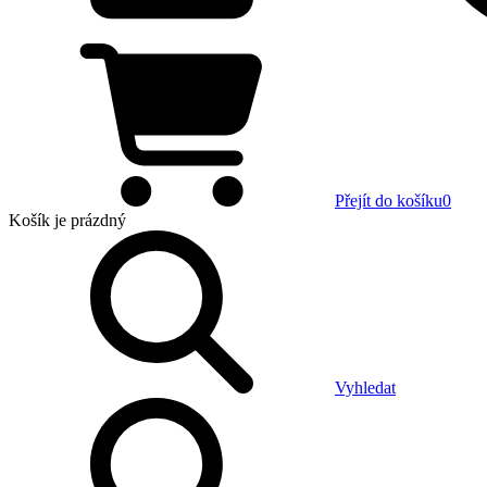
Přejít do košíku
0
Košík
je prázdný
Vyhledat