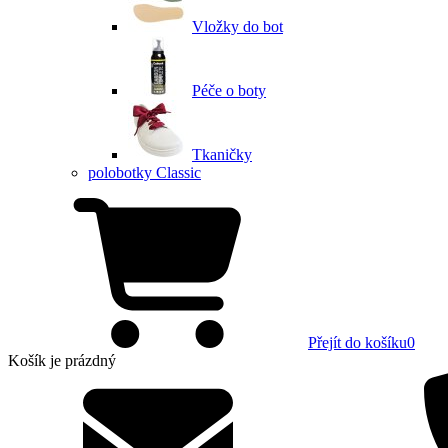
Vložky do bot
Péče o boty
Tkaničky
polobotky Classic
Přejít do košíku
0
Košík
je prázdný