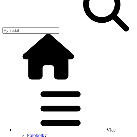
Více
Polobotky