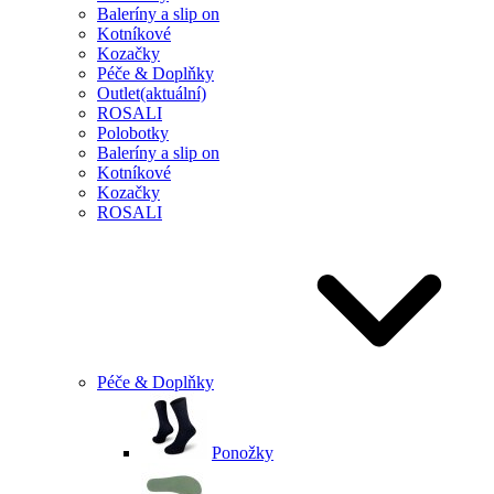
Baleríny a slip on
Kotníkové
Kozačky
Péče & Doplňky
Outlet
(aktuální)
ROSALI
Polobotky
Baleríny a slip on
Kotníkové
Kozačky
ROSALI
Péče & Doplňky
Ponožky