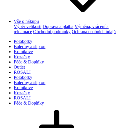
Vše o nákupu
Výběr velikosti
Doprava a platba
Výměna, vrácení a
reklamace
Obchodní podmínky
Ochrana osobních údajů
Polobotky
Baleríny a slip on
Kotníkové
Kozačky
Péče & Doplňky
Outlet
ROSALI
Polobotky
Baleríny a slip on
Kotníkové
Kozačky
ROSALI
Péče & Doplňky