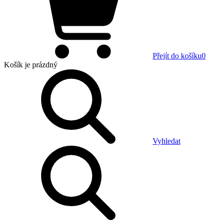
Přejít do košíku
0
Košík
je prázdný
Vyhledat