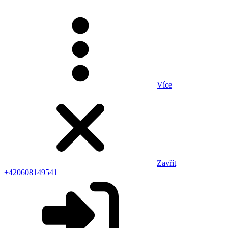
Více
Zavřít
+420608149541