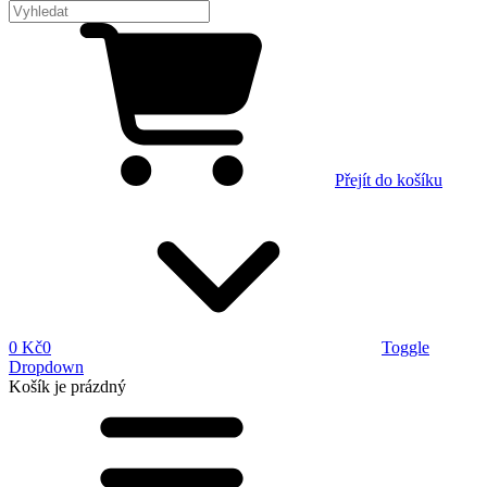
Přejít do košíku
0 Kč
0
Toggle
Dropdown
Košík
je prázdný