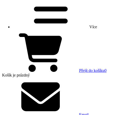
Více
Přejít do košíku
0
Košík
je prázdný
Email