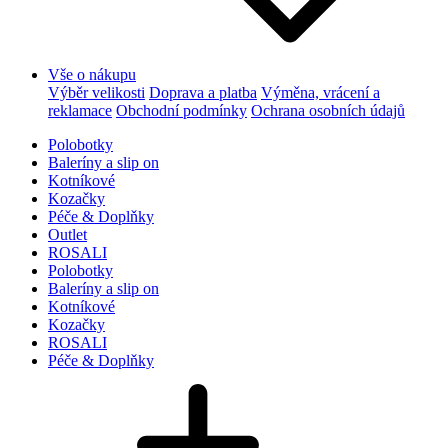
Vše o nákupu
Výběr velikosti
Doprava a platba
Výměna, vrácení a
reklamace
Obchodní podmínky
Ochrana osobních údajů
Polobotky
Baleríny a slip on
Kotníkové
Kozačky
Péče & Doplňky
Outlet
ROSALI
Polobotky
Baleríny a slip on
Kotníkové
Kozačky
ROSALI
Péče & Doplňky