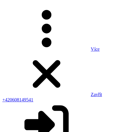
Více
Zavřít
+420608149541