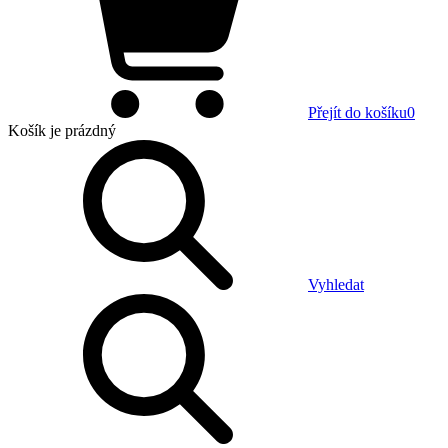
Přejít do košíku
0
Košík
je prázdný
Vyhledat