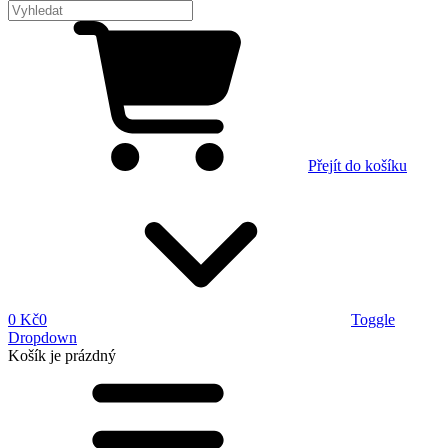
Přejít do košíku
0 Kč
0
Toggle
Dropdown
Košík
je prázdný