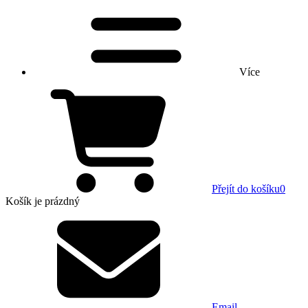
Více
Přejít do košíku
0
Košík
je prázdný
Email