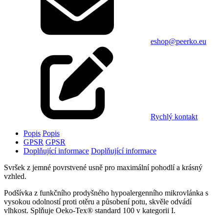
eshop@peerko.eu
Rychlý kontakt
Popis
Popis
GPSR
GPSR
Doplňující informace
Doplňující informace
Svršek z jemné povrstvené usně pro maximální pohodlí a krásný
vzhled.
Podšívka z funkčního prodyšného hypoalergenního mikrovlánka s
vysokou odolností proti otěru a působení potu, skvěle odvádí
vlhkost. Splňuje Oeko-Tex® standard 100 v kategorii I.