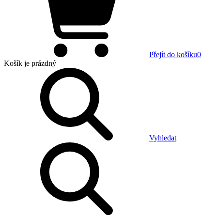
Přejít do košíku
0
Košík
je prázdný
Vyhledat