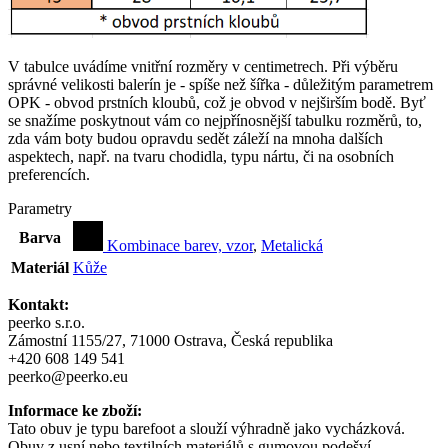
V tabulce uvádíme vnitřní rozměry v centimetrech. Při výběru
správné velikosti balerín je - spíše než šířka - důležitým parametrem
OPK - obvod prstních kloubů, což je obvod v nejširším bodě. Byť
se snažíme poskytnout vám co nejpřínosnější tabulku rozměrů, to,
zda vám boty budou opravdu sedět záleží na mnoha dalších
aspektech, např. na tvaru chodidla, typu nártu, či na osobních
preferencích.
Parametry
Barva
Kombinace barev, vzor
,
Metalická
Materiál
Kůže
Kontakt:
peerko s.r.o.
Zámostní 1155/27, 71000 Ostrava, Česká republika
+420 608 149 541
peerko@peerko.eu
Informace ke zboží:
Tato obuv je typu barefoot a slouží výhradně jako vycházková.
Obuv z usní nebo textilních materiálů s gumovou podešví.