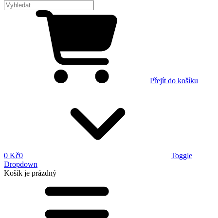
Přejít do košíku
0 Kč
0
Toggle
Dropdown
Košík
je prázdný