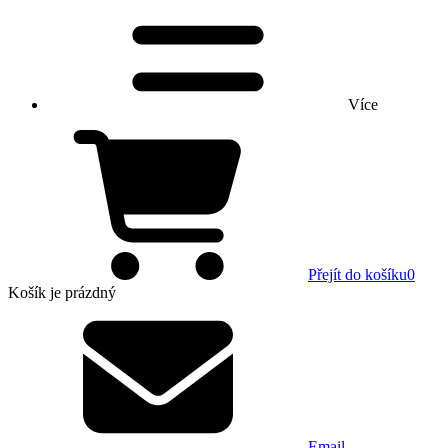
Více
Přejít do košíku
0
Košík
je prázdný
Email