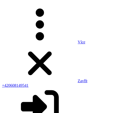
Více
Zavřít
+420608149541