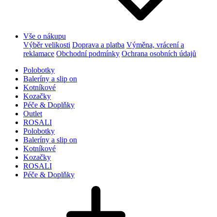
Vše o nákupu
Výběr velikosti
Doprava a platba
Výměna, vrácení a
reklamace
Obchodní podmínky
Ochrana osobních údajů
Polobotky
Baleríny a slip on
Kotníkové
Kozačky
Péče & Doplňky
Outlet
ROSALI
Polobotky
Baleríny a slip on
Kotníkové
Kozačky
ROSALI
Péče & Doplňky