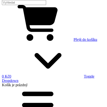
Přejít do košíku
0 Kč
0
Toggle
Dropdown
Košík
je prázdný