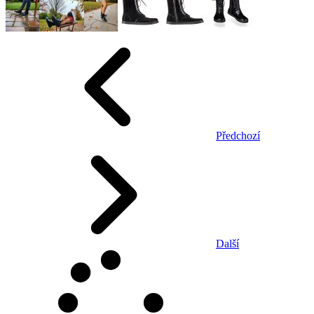
Předchozí
Další