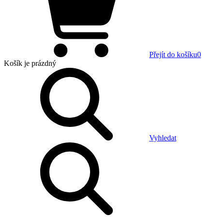
Přejít do košíku
0
Košík
je prázdný
Vyhledat