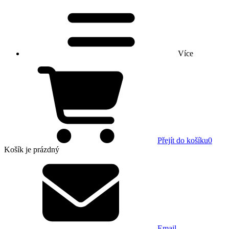
Více
Přejít do košíku
0
Košík
je prázdný
Email