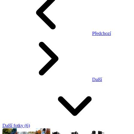
Předchozí
Další
Další fotky (6)