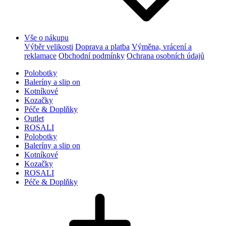
Vše o nákupu
Výběr velikosti
Doprava a platba
Výměna, vrácení a
reklamace
Obchodní podmínky
Ochrana osobních údajů
Polobotky
Baleríny a slip on
Kotníkové
Kozačky
Péče & Doplňky
Outlet
ROSALI
Polobotky
Baleríny a slip on
Kotníkové
Kozačky
ROSALI
Péče & Doplňky