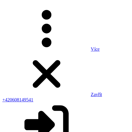
Více
Zavřít
+420608149541