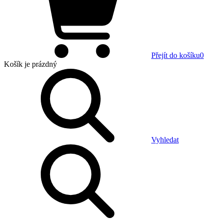
Přejít do košíku
0
Košík
je prázdný
Vyhledat