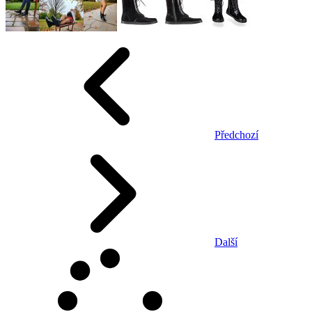
Předchozí
Další