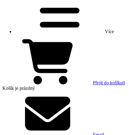
Více
Přejít do košíku
0
Košík
je prázdný
Email