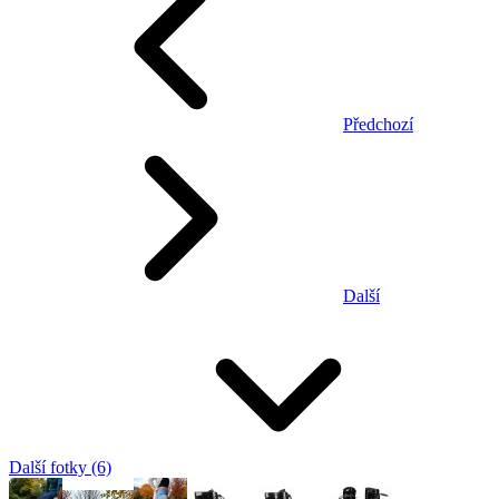
Předchozí
Další
Další fotky (6)