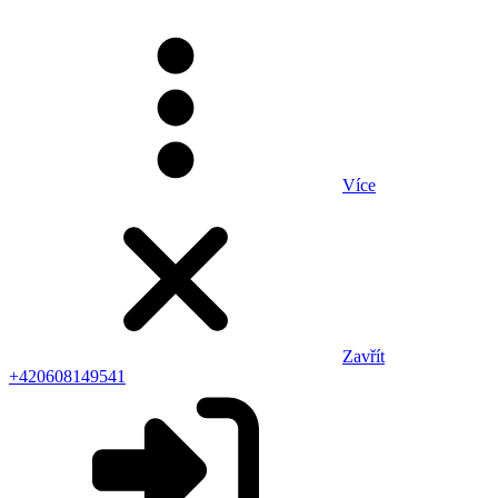
Více
Zavřít
+420608149541