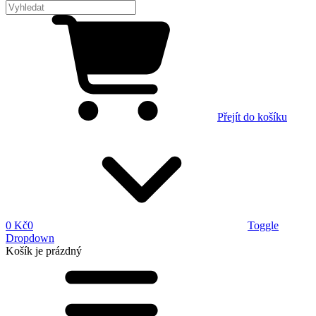
Přejít do košíku
0 Kč
0
Toggle
Dropdown
Košík
je prázdný