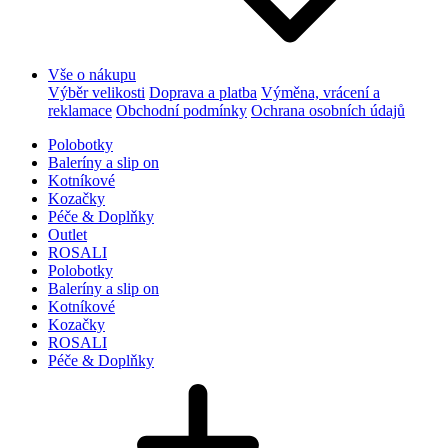
Vše o nákupu
Výběr velikosti
Doprava a platba
Výměna, vrácení a
reklamace
Obchodní podmínky
Ochrana osobních údajů
Polobotky
Baleríny a slip on
Kotníkové
Kozačky
Péče & Doplňky
Outlet
ROSALI
Polobotky
Baleríny a slip on
Kotníkové
Kozačky
ROSALI
Péče & Doplňky