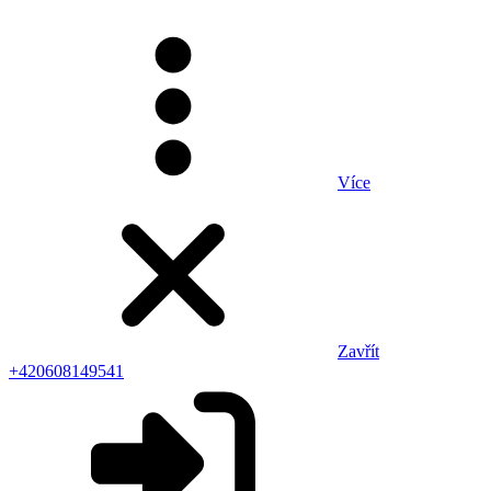
Více
Zavřít
+420608149541