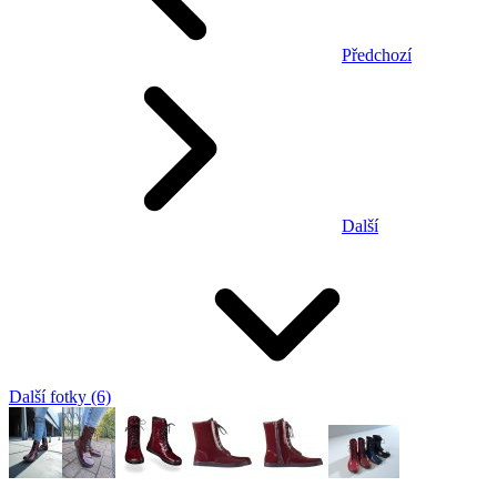
Předchozí
Další
Další fotky (6)