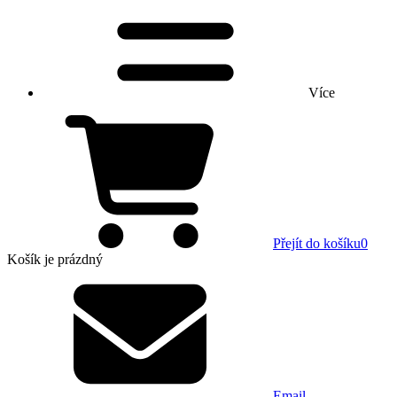
Více
Přejít do košíku
0
Košík
je prázdný
Email