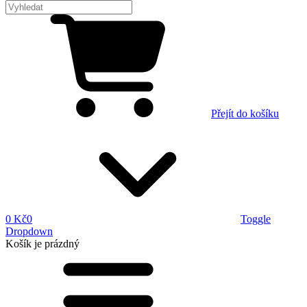
Přejít do košíku
0 Kč
0
Toggle
Dropdown
Košík
je prázdný