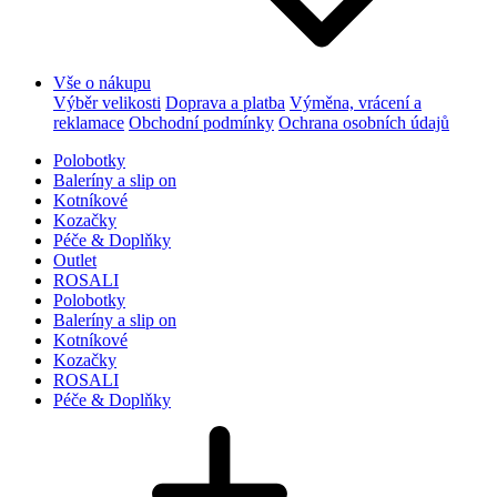
Vše o nákupu
Výběr velikosti
Doprava a platba
Výměna, vrácení a
reklamace
Obchodní podmínky
Ochrana osobních údajů
Polobotky
Baleríny a slip on
Kotníkové
Kozačky
Péče & Doplňky
Outlet
ROSALI
Polobotky
Baleríny a slip on
Kotníkové
Kozačky
ROSALI
Péče & Doplňky