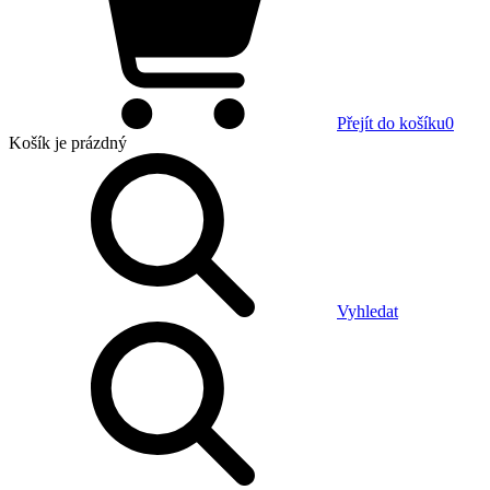
Přejít do košíku
0
Košík
je prázdný
Vyhledat