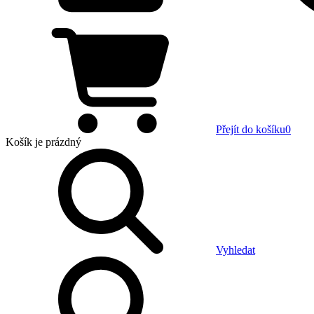
Přejít do košíku
0
Košík
je prázdný
Vyhledat