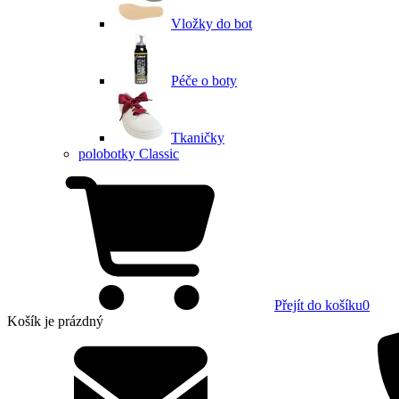
Vložky do bot
Péče o boty
Tkaničky
polobotky Classic
Přejít do košíku
0
Košík
je prázdný