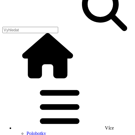
Více
Polobotky