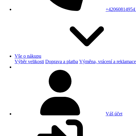
+42060814954
Vše o nákupu
Výběr velikosti
Doprava a platba
Výměna, vrácení a reklamace
Váš účet