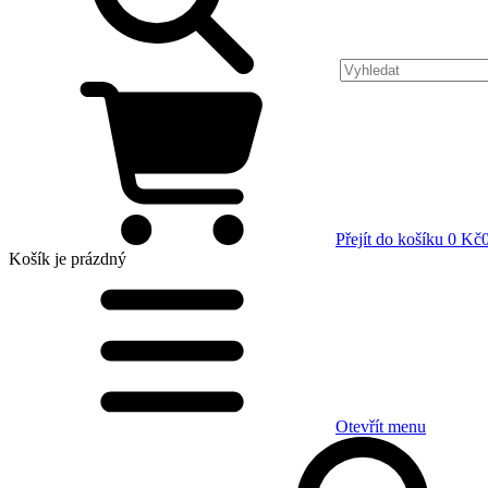
Přejít do košíku
0 Kč
Košík
je prázdný
Otevřít menu