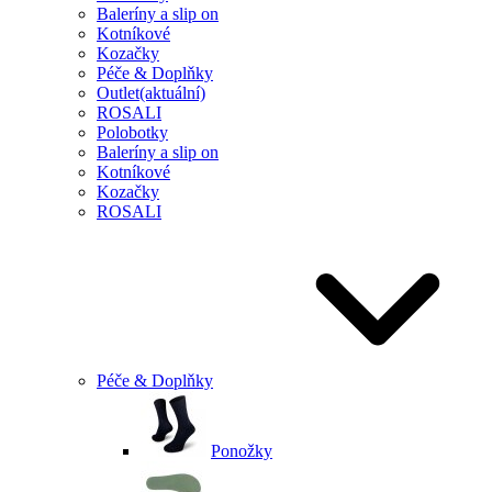
Baleríny a slip on
Kotníkové
Kozačky
Péče & Doplňky
Outlet
(aktuální)
ROSALI
Polobotky
Baleríny a slip on
Kotníkové
Kozačky
ROSALI
Péče & Doplňky
Ponožky