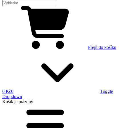
Přejít do košíku
0 Kč
0
Toggle
Dropdown
Košík
je prázdný