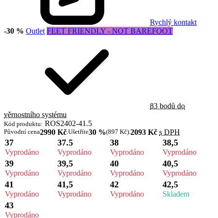
Rychlý kontakt
-30 %
Outlet
FEET FRIENDLY - NOT BAREFOOT
83 bodů do
věrnostního systému
ROS2402-41.5
Kód produktu:
Původní cena
2990 Kč
.
Ušetříte
30 %
(897 Kč)
.
2093 Kč
s DPH
37
37.5
38
38,5
Vyprodáno
Vyprodáno
Vyprodáno
Vyprodáno
39
39,5
40
40,5
Vyprodáno
Vyprodáno
Vyprodáno
Vyprodáno
41
41,5
42
42,5
Vyprodáno
Vyprodáno
Vyprodáno
Skladem
43
Vyprodáno