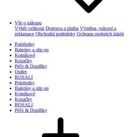
Vše o nákupu
Výběr velikosti
Doprava a platba
Výměna, vrácení a
reklamace
Obchodní podmínky
Ochrana osobních údajů
Polobotky
Baleríny a slip on
Kotníkové
Kozačky
Péče & Doplňky
Outlet
ROSALI
Polobotky
Baleríny a slip on
Kotníkové
Kozačky
ROSALI
Péče & Doplňky