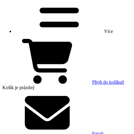
Více
Přejít do košíku
0
Košík
je prázdný
Email