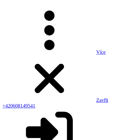
Více
Zavřít
+420608149541