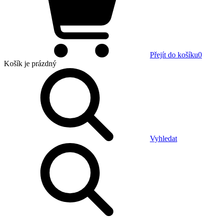
Přejít do košíku
0
Košík
je prázdný
Vyhledat