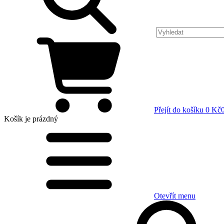
Přejít do košíku
0 Kč
Košík
je prázdný
Otevřít menu