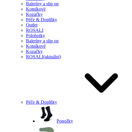
Baleríny a slip on
Kotníkové
Kozačky
Péče & Doplňky
Outlet
ROSALI
Polobotky
Baleríny a slip on
Kotníkové
Kozačky
ROSALI
(aktuální)
Péče & Doplňky
Ponožky