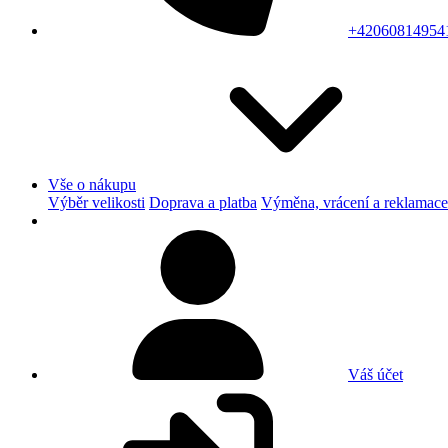
+42060814954
Vše o nákupu
Výběr velikosti
Doprava a platba
Výměna, vrácení a reklamace
Váš účet