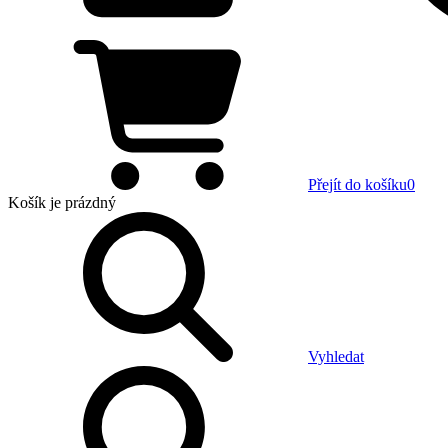
Přejít do košíku
0
Košík
je prázdný
Vyhledat