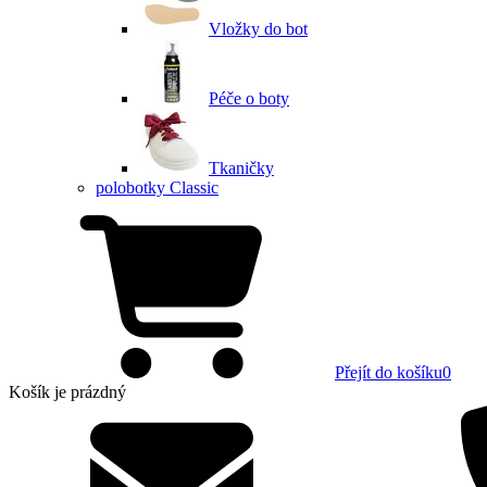
Vložky do bot
Péče o boty
Tkaničky
polobotky Classic
Přejít do košíku
0
Košík
je prázdný