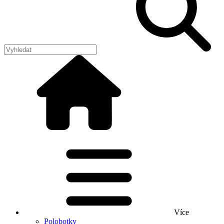
Více
Polobotky