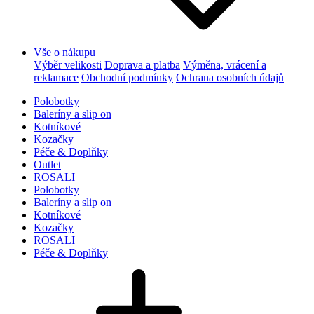
Vše o nákupu
Výběr velikosti
Doprava a platba
Výměna, vrácení a
reklamace
Obchodní podmínky
Ochrana osobních údajů
Polobotky
Baleríny a slip on
Kotníkové
Kozačky
Péče & Doplňky
Outlet
ROSALI
Polobotky
Baleríny a slip on
Kotníkové
Kozačky
ROSALI
Péče & Doplňky