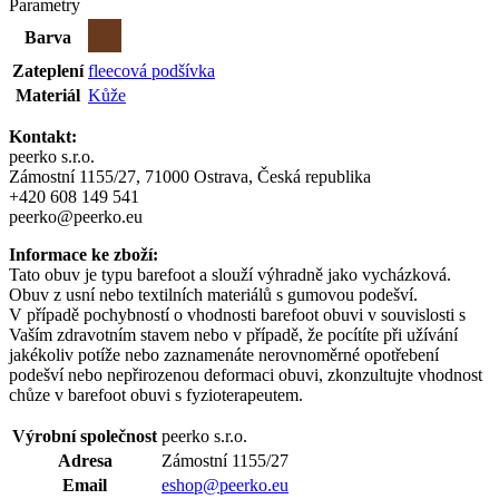
Parametry
Barva
Zateplení
fleecová podšívka
Materiál
Kůže
Kontakt:
peerko s.r.o.
Zámostní 1155/27, 71000 Ostrava, Česká republika
+420 608 149 541
peerko@peerko.eu
Informace ke zboží:
Tato obuv je typu barefoot a slouží výhradně jako vycházková.
Obuv z usní nebo textilních materiálů s gumovou podešví.
V případě pochybností o vhodnosti barefoot obuvi v souvislosti s
Vaším zdravotním stavem nebo v případě, že pocítíte při užívání
jakékoliv potíže nebo zaznamenáte nerovnoměrné opotřebení
podešví nebo nepřirozenou deformaci obuvi, zkonzultujte vhodnost
chůze v barefoot obuvi s fyzioterapeutem.
Výrobní společnost
peerko s.r.o.
Adresa
Zámostní 1155/27
Email
eshop@peerko.eu