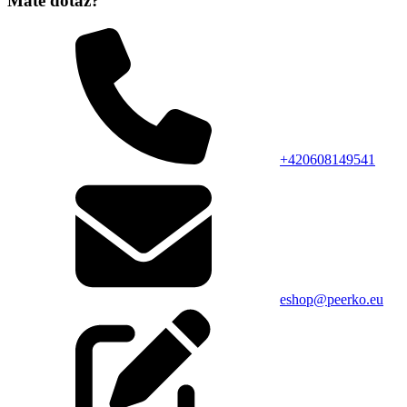
Máte dotaz?
+420608149541
eshop@peerko.eu