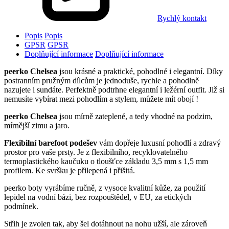
Rychlý kontakt
Popis
Popis
GPSR
GPSR
Doplňující informace
Doplňující informace
peerko Chelsea
jsou krásné a praktické, pohodlné i elegantní. Díky
postranním pružným dílcům je jednoduše, rychle a pohodlně
nazujete i sundáte. Perfektně podtrhne elegantní i ležérní outfit. Již si
nemusíte vybírat mezi pohodlím a stylem, můžete mít obojí !
peerko Chelsea
jsou mírně zateplené, a tedy vhodné na podzim,
mírnější zimu a jaro.
Flexibilní barefoot podešev
vám dopřeje luxusní pohodlí a zdravý
prostor pro vaše prsty. Je z flexibilního, recyklovatelného
termoplastického kaučuku o tloušťce základu 3,5 mm s 1,5 mm
profilem. Ke svršku je přilepená i přišitá.
peerko boty vyrábíme ručně, z vysoce kvalitní kůže, za použití
lepidel na vodní bázi, bez rozpouštědel, v EU, za etických
podmínek.
Střih je zvolen tak, aby šel dotáhnout na nohu užší, ale zároveň