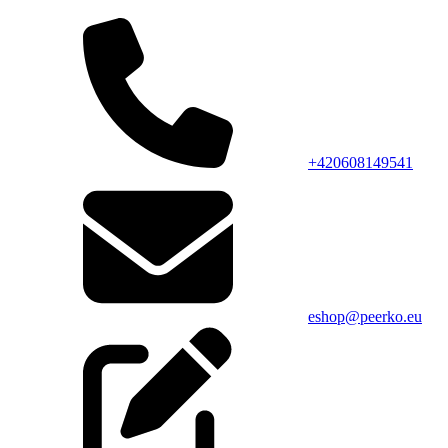
+420608149541
eshop@peerko.eu