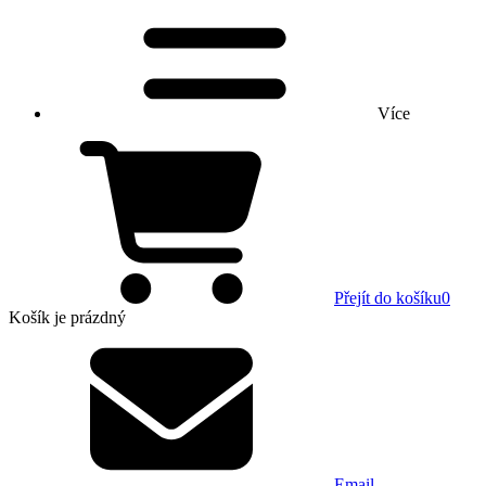
Více
Přejít do košíku
0
Košík
je prázdný
Email