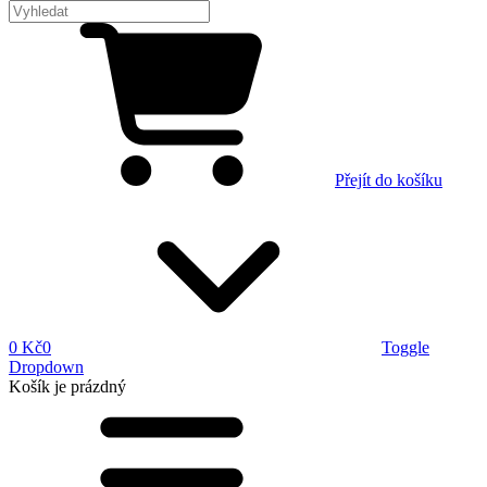
Přejít do košíku
0 Kč
0
Toggle
Dropdown
Košík
je prázdný