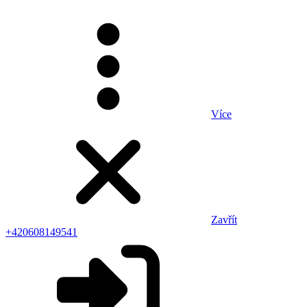
Více
Zavřít
+420608149541