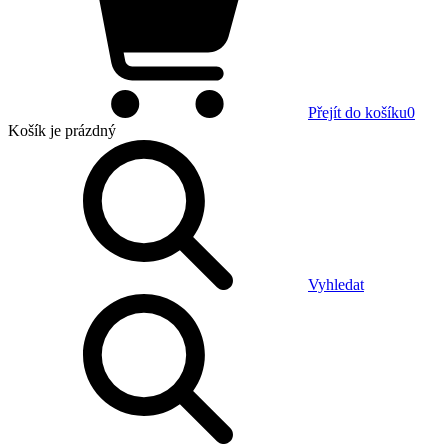
Přejít do košíku
0
Košík
je prázdný
Vyhledat