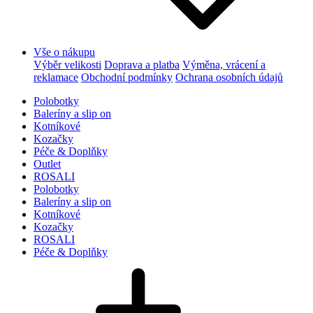
Vše o nákupu
Výběr velikosti
Doprava a platba
Výměna, vrácení a
reklamace
Obchodní podmínky
Ochrana osobních údajů
Polobotky
Baleríny a slip on
Kotníkové
Kozačky
Péče & Doplňky
Outlet
ROSALI
Polobotky
Baleríny a slip on
Kotníkové
Kozačky
ROSALI
Péče & Doplňky