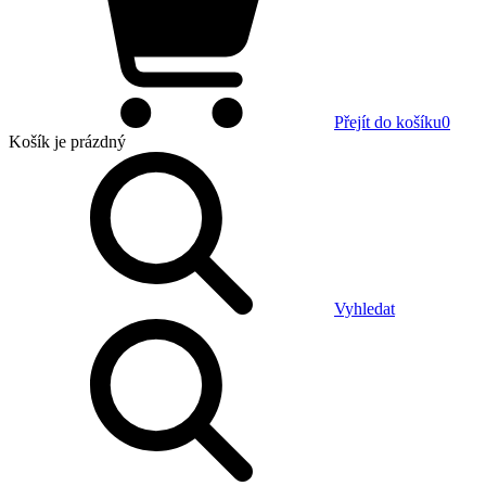
Přejít do košíku
0
Košík
je prázdný
Vyhledat