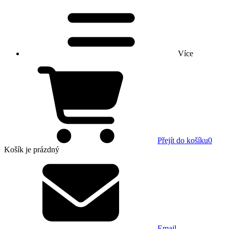
Více
Přejít do košíku
0
Košík
je prázdný
Email