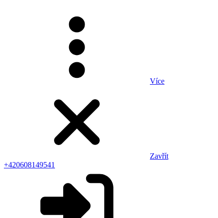
Více
Zavřít
+420608149541