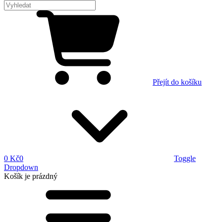
Přejít do košíku
0 Kč
0
Toggle
Dropdown
Košík
je prázdný