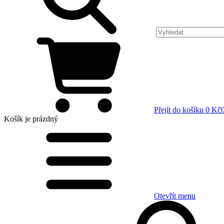
Přejít do košíku
0 Kč
Košík
je prázdný
Otevřít menu