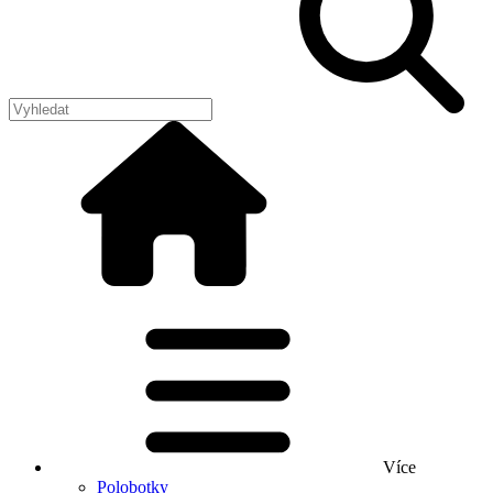
Více
Polobotky