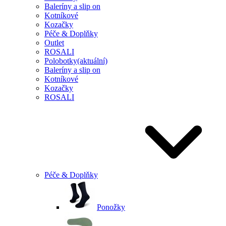
Baleríny a slip on
Kotníkové
Kozačky
Péče & Doplňky
Outlet
ROSALI
Polobotky
(aktuální)
Baleríny a slip on
Kotníkové
Kozačky
ROSALI
Péče & Doplňky
Ponožky