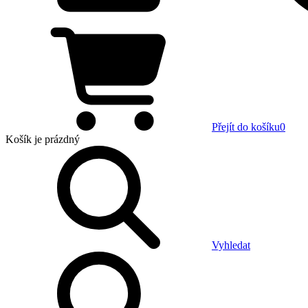
Přejít do košíku
0
Košík
je prázdný
Vyhledat