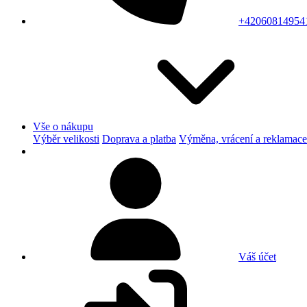
+42060814954
Vše o nákupu
Výběr velikosti
Doprava a platba
Výměna, vrácení a reklamace
Váš účet