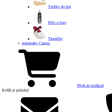
Vložky do bot
Péče o boty
Tkaničky
polobotky Classic
Přejít do košíku
0
Košík
je prázdný