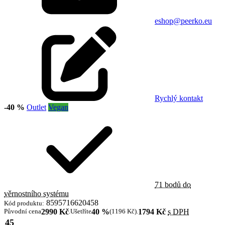
eshop@peerko.eu
Rychlý kontakt
-40 %
Outlet
Vegan
71 bodů do
věrnostního systému
8595716620458
Kód produktu:
Původní cena
2990 Kč
.
Ušetříte
40 %
(1196 Kč)
.
1794 Kč
s DPH
45