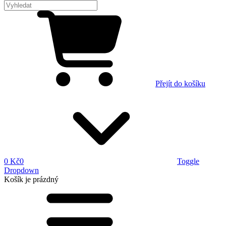
Přejít do košíku
0 Kč
0
Toggle
Dropdown
Košík
je prázdný