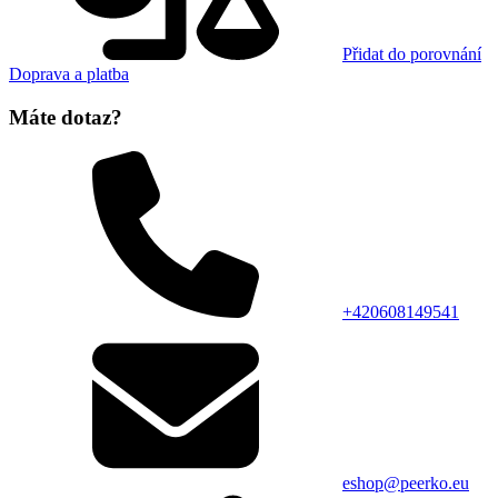
Přidat do porovnání
Doprava a platba
Máte dotaz?
+420608149541
eshop@peerko.eu