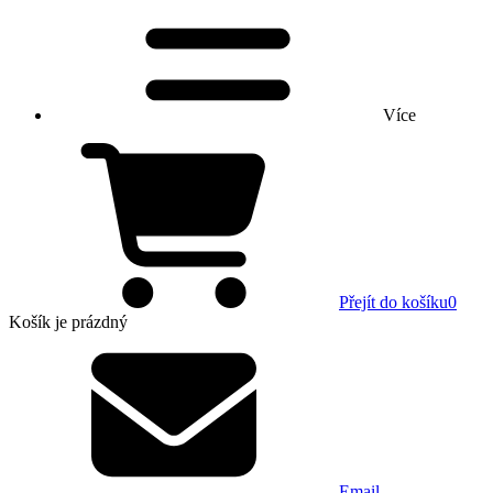
Více
Přejít do košíku
0
Košík
je prázdný
Email