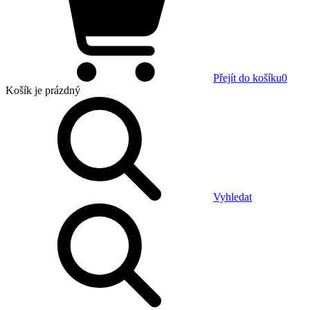
Přejít do košíku
0
Košík
je prázdný
Vyhledat