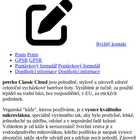
Rychlý kontakt
Popis
Popis
GPSR
GPSR
Poptávkový formulář
Poptávkový formulář
Doplňující informace
Doplňující informace
peerko Classic Cloud
jsou pohodlné, stylové a zároveň zdravé
celoroční vycházkové barefoot boty. Vyrábíme je ručně, za použití
lepidel na vodní bázi, bez rozpouštědel, v EU, za etických
podmínek.
Veganská "kůže", kterou používáme, je z
vysoce kvalitního
mikrovlákna
, speciálně vyvinutého tak, aby bylo prodyšné, lehké,
jednoduché na údržbu, odolné a v neposlední řadě krásné.
Vzhledem je od kůže k nerozeznání! Svrchní vrstva je z
vodoodpudivého mikrovlákna, kdežto podšívka je naopak vysoce
absorpční, takže skvěle odvádí pot a udržuje pocit pohodlí. Zároveň