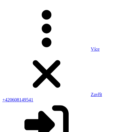
Více
Zavřít
+420608149541