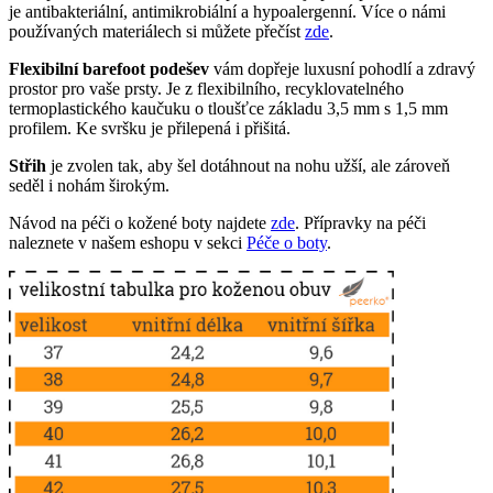
je antibakteriální, antimikrobiální a hypoalergenní. Více o námi
používaných materiálech si můžete přečíst
zde
.
Flexibilní barefoot podešev
vám dopřeje luxusní pohodlí a zdravý
prostor pro vaše prsty. Je z flexibilního, recyklovatelného
termoplastického kaučuku o tloušťce základu 3,5 mm s 1,5 mm
profilem. Ke svršku je přilepená i přišitá.
Střih
je zvolen tak, aby šel dotáhnout na nohu užší, ale zároveň
seděl i nohám širokým.
Návod na péči o kožené boty najdete
zde
. Přípravky na péči
naleznete v našem eshopu v sekci
Péče o boty
.