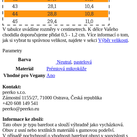
V tabulce uvádíme rozměry v centimetrech. K délce Vašeho
chodidla doporučujeme přidat 0,5 - 1,2 cm. Více informací o tom,
jak si vybrat tu správnou velikost, najdete v sekci
Výběr velikosti
.
Parametry
Barva
Neutral
,
pastelová
Materiál
Prémiová mikrokůže
Vhodné pro Vegany
Ano
Kontakt:
peerko s.r.o.
Zámostní 1155/27, 71000 Ostrava, Česká republika
+420 608 149 541
peerko@peerko.eu
Informace ke zboží:
Tato obuv je typu barefoot a slouží výhradně jako vycházková.
Obuv z usní nebo textilních materiálů s gumovou podešví.
V případě pochybností o vhodnosti barefoot obuvi v souvislosti s