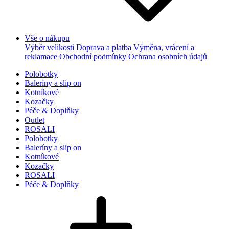
Vše o nákupu
Výběr velikosti
Doprava a platba
Výměna, vrácení a
reklamace
Obchodní podmínky
Ochrana osobních údajů
Polobotky
Baleríny a slip on
Kotníkové
Kozačky
Péče & Doplňky
Outlet
ROSALI
Polobotky
Baleríny a slip on
Kotníkové
Kozačky
ROSALI
Péče & Doplňky