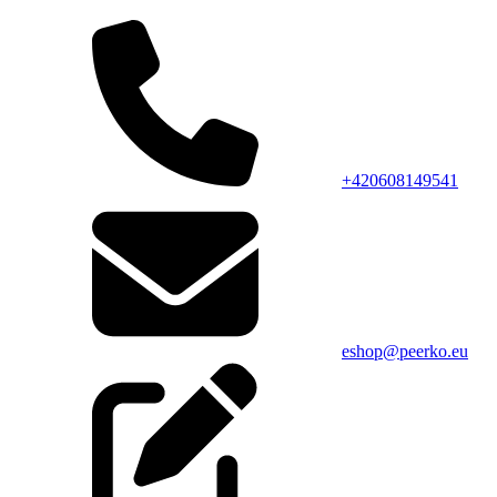
+420608149541
eshop@peerko.eu