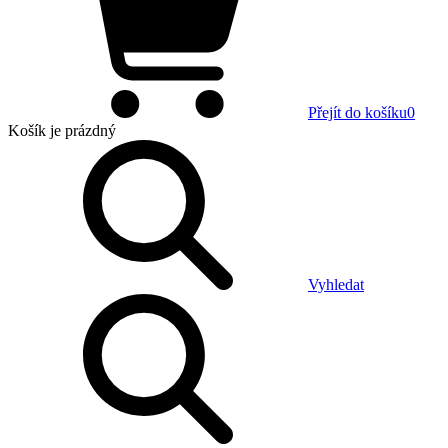
Přejít do košíku
0
Košík
je prázdný
Vyhledat