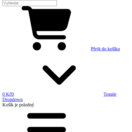
Přejít do košíku
0 Kč
0
Toggle
Dropdown
Košík
je prázdný