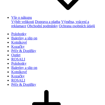
Vše o nákupu
Výběr velikosti
Doprava a platba
Výměna, vrácení a
reklamace
Obchodní podmínky
Ochrana osobních údajů
Polobotky
Baleríny a slip on
Kotníkové
Kozačky
Péče & Doplňky
Outlet
ROSALI
Polobotky
Baleríny a slip on
Kotníkové
Kozačky
ROSALI
Péče & Doplňky