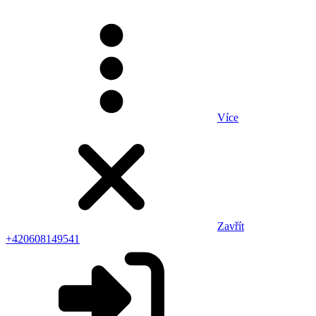
Více
Zavřít
+420608149541