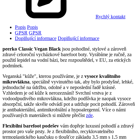
Rychlý kontakt
Popis
Popis
GPSR
GPSR
Doplňující informace
Doplňující informace
peerko Classic Vegan Black
jsou pohodlné, stylové a zároveň
zdravé celoroční vycházkové barefoot boty. Vyrábíme je ručně, za
použití lepidel na vodní bázi, bez rozpouštědel, v EU, za etických
podmínek.
Veganská "kůže", kterou používáme, je z
vysoce kvalitního
mikrovlákna
, speciálně vyvinutého tak, aby bylo prodyšné, lehké,
jednoduché na údržbu, odolné a v neposlední řadě krásné.
Vzhledem je od kůže k nerozeznání! Svrchní vrstva je z
vodoodpudivého mikrovlákna, kdežto podšívka je naopak vysoce
absorpční, takže skvěle odvádí pot a udržuje pocit pohodlí. Zároveň
je antibakteriální, antimikrobiální a hypoalergenní. Více o námi
používaných materiálech si můžete přečíst
zde
.
Flexibilní barefoot podešev
vám dopřeje luxusní pohodlí a zdravý
prostor pro vaše prsty. Je z flexibilního, recyklovatelného
termoplastického kaučuku o tloušťce základu 3,5 mm s 1,5 mm