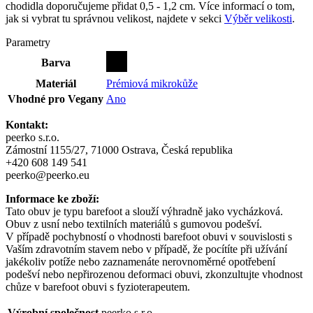
chodidla doporučujeme přidat 0,5 - 1,2 cm. Více informací o tom,
jak si vybrat tu správnou velikost, najdete v sekci
Výběr velikosti
.
Parametry
Barva
Materiál
Prémiová mikrokůže
Vhodné pro Vegany
Ano
Kontakt:
peerko s.r.o.
Zámostní 1155/27, 71000 Ostrava, Česká republika
+420 608 149 541
peerko@peerko.eu
Informace ke zboží:
Tato obuv je typu barefoot a slouží výhradně jako vycházková.
Obuv z usní nebo textilních materiálů s gumovou podešví.
V případě pochybností o vhodnosti barefoot obuvi v souvislosti s
Vaším zdravotním stavem nebo v případě, že pocítíte při užívání
jakékoliv potíže nebo zaznamenáte nerovnoměrné opotřebení
podešví nebo nepřirozenou deformaci obuvi, zkonzultujte vhodnost
chůze v barefoot obuvi s fyzioterapeutem.
Výrobní společnost
peerko s.r.o.