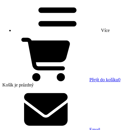
Více
Přejít do košíku
0
Košík
je prázdný
Email