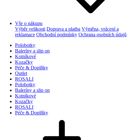
Vše o nákupu
Výběr velikosti
Doprava a platba
Výměna, vrácení a
reklamace
Obchodní podmínky
Ochrana osobních údajů
Polobotky
Baleríny a slip on
Kotníkové
Kozačky
Péče & Doplňky
Outlet
ROSALI
Polobotky
Baleríny a slip on
Kotníkové
Kozačky
ROSALI
Péče & Doplňky