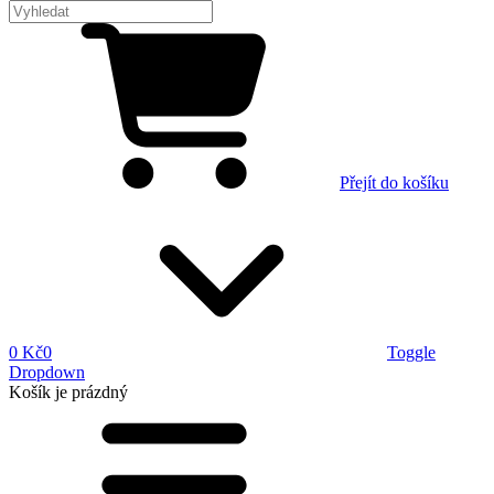
Přejít do košíku
0 Kč
0
Toggle
Dropdown
Košík
je prázdný