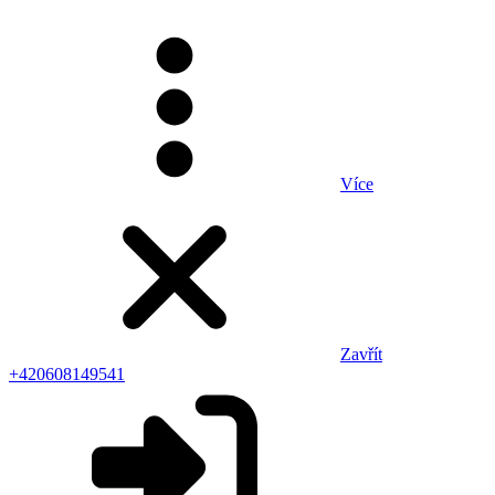
Více
Zavřít
+420608149541