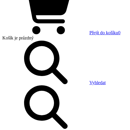
Přejít do košíku
0
Košík
je prázdný
Vyhledat