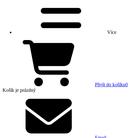
Více
Přejít do košíku
0
Košík
je prázdný
Email