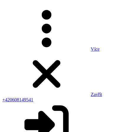
Více
Zavřít
+420608149541