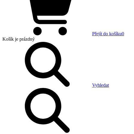
Přejít do košíku
0
Košík
je prázdný
Vyhledat