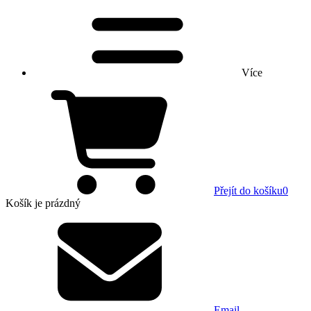
Více
Přejít do košíku
0
Košík
je prázdný
Email