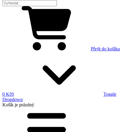
Přejít do košíku
0 Kč
0
Toggle
Dropdown
Košík
je prázdný