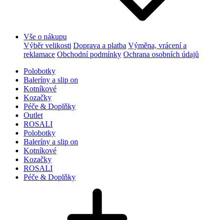
Vše o nákupu
Výběr velikosti
Doprava a platba
Výměna, vrácení a
reklamace
Obchodní podmínky
Ochrana osobních údajů
Polobotky
Baleríny a slip on
Kotníkové
Kozačky
Péče & Doplňky
Outlet
ROSALI
Polobotky
Baleríny a slip on
Kotníkové
Kozačky
ROSALI
Péče & Doplňky