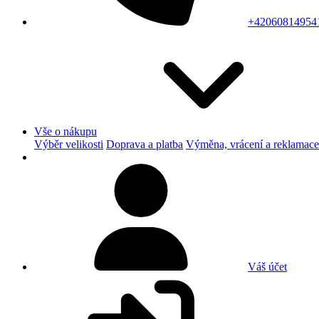
+42060814954
Vše o nákupu
Výběr velikosti
Doprava a platba
Výměna, vrácení a reklamace
Váš účet