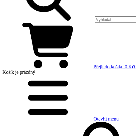
Přejít do košíku
0 Kč
Košík
je prázdný
Otevřít menu