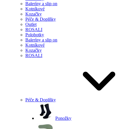
Baleríny a slip on
Kotníkové
Kozačky
Péče & Doplňky
Outlet
ROSALI
Polobotky
Baleríny a slip on
Kotníkové
Kozačky
ROSALI
Péče & Doplňky
Ponožky