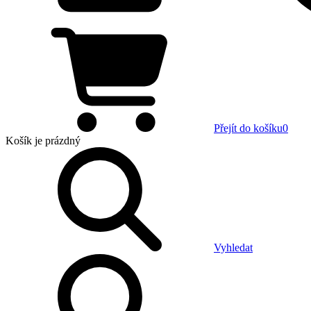
Přejít do košíku
0
Košík
je prázdný
Vyhledat