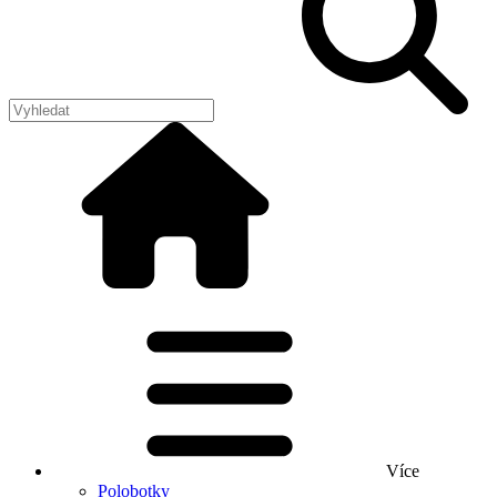
Více
Polobotky