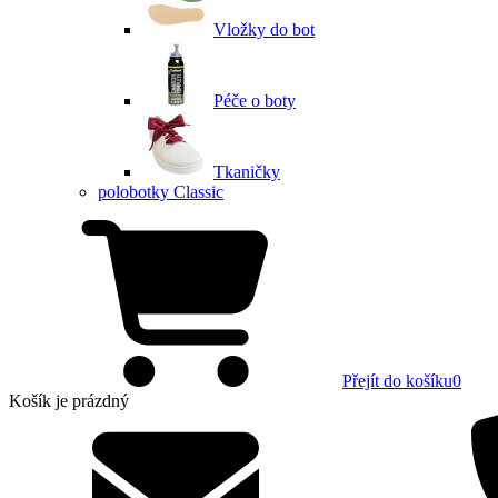
Vložky do bot
Péče o boty
Tkaničky
polobotky Classic
Přejít do košíku
0
Košík
je prázdný